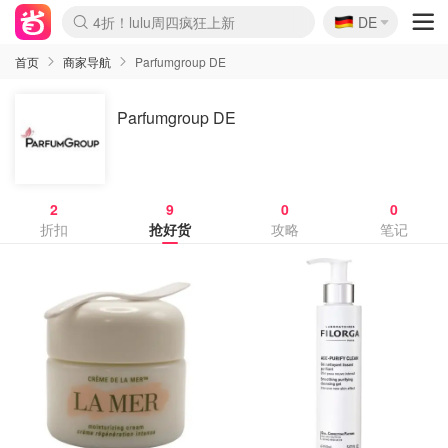
🇩🇪
4折！lulu周四疯狂上新
DE
Boticinal 夏促开抢！
还没结束！&OtherStories大促
Joybuy变相75折 随时失效
速领！Stanley独家85折
疑似霸哥！Camper额外叠85折
Zalando 奥莱闪促！每日更新
Moncler反季囤！5折起+叠9折
Coach Brooklyn仅€192
首页
商家导航
Parfumgroup DE
Parfumgroup DE
2
9
0
0
折扣
抢好货
攻略
笔记