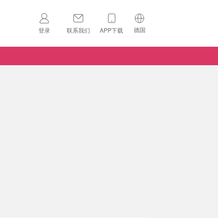
德国
登录
联系我们
APP下载
🇺🇸
美国
🇨🇳
中国
🇨🇦
加拿大
扫码下载 App
🇬🇧
英国
Download on the
App Store
🇩🇪
德国
Download the
Android App
🇫🇷
法国
🇮🇹
意大利
🇦🇺
澳洲