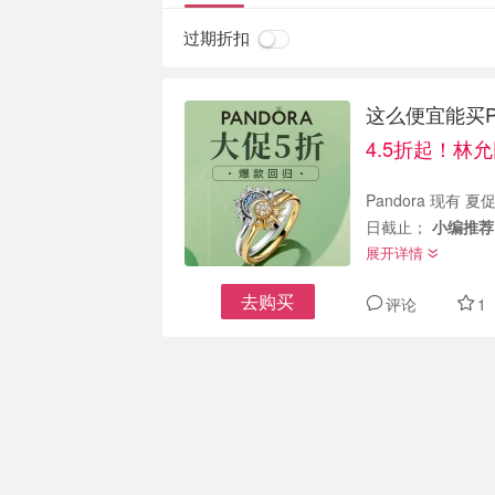
过期折扣
这么便宜能买P
4.5折起！林允
Pandora 现有 夏
日截止；
小编推荐
展开详情
去购买
评论
1