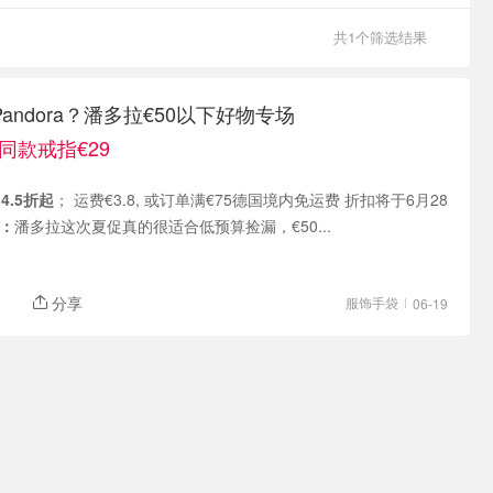
共1个筛选结果
andora？潘多拉€50以下好物专场
同款戒指€29
促
4.5折起
； 运费€3.8, 或订单满€75德国境内免运费 折扣将于6月28
：
潘多拉这次夏促真的很适合低预算捡漏，€50...
分享
服饰手袋
06-19