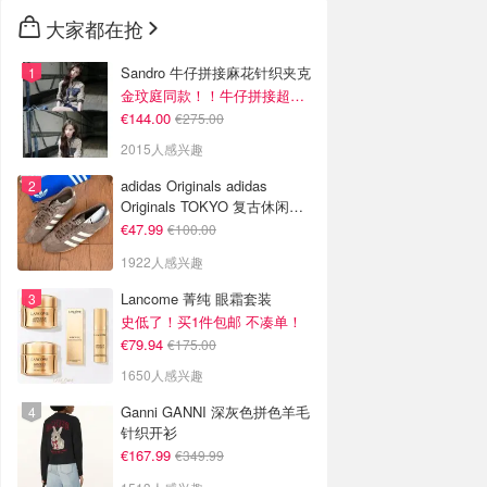
🇳🇿
新西兰
大家都在抢
Sandro 牛仔拼接麻花针织夹克
金玟庭同款！！牛仔拼接超有层次感
€144.00
€275.00
2015人感兴趣
adidas Originals adidas
Originals TOKYO 复古休闲鞋
深棕色
€47.99
€100.00
1922人感兴趣
Lancome 菁纯 眼霜套装
史低了！买1件包邮 不凑单！
€79.94
€175.00
1650人感兴趣
Ganni GANNI 深灰色拼色羊毛
针织开衫
€167.99
€349.99