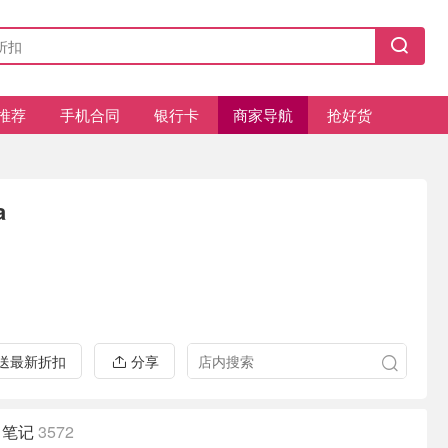
推荐
手机合同
银行卡
商家导航
抢好货
a
推送最新折扣
分享
笔记
3572