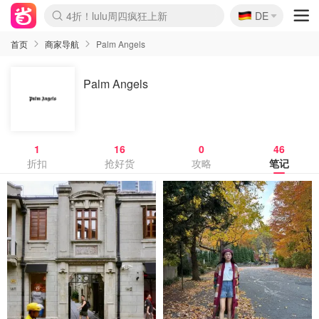
🇩🇪
4折！lulu周四疯狂上新
DE
Boticinal 夏促开抢！
还没结束！&OtherStories大促
Joybuy变相75折 随时失效
速领！Stanley独家85折
疑似霸哥！Camper额外叠85折
Zalando 奥莱闪促！每日更新
Moncler反季囤！5折起+叠9折
Coach Brooklyn仅€192
首页
商家导航
Palm Angels
Palm Angels
1
16
0
46
折扣
抢好货
攻略
笔记