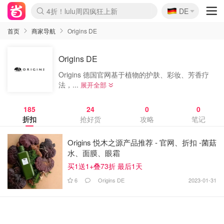
🇩🇪
4折！lulu周四疯狂上新
DE
Boticinal 夏促开抢！
还没结束！&OtherStories大促
Joybuy变相75折 随时失效
速领！Stanley独家85折
疑似霸哥！Camper额外叠85折
Zalando 奥莱闪促！每日更新
Moncler反季囤！5折起+叠9折
Coach Brooklyn仅€192
首页
商家导航
Origins DE
Origins DE
Origins 德国官网基于植物的护肤、彩妆、芳香疗
法，...
展开全部
185
24
0
0
折扣
抢好货
攻略
笔记
Origins 悦木之源产品推荐 - 官网、折扣 -菌菇
水、面膜、眼霜
买1送1+叠73折 最后1天
6
Origins DE
2023-01-31