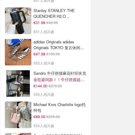
657人感兴趣
Stanley STANLEY THE
QUENCHER H2.O
FLOWSTATE 保温杯 1.18L 黑
€31.99
€49.99
色
651人感兴趣
adidas Originals adidas
Originals TOKYO 复古休闲鞋
深棕色
€47.99
€100.00
562人感兴趣
Sandro 牛仔拼接麻花针织夹克
金玟庭同款！！牛仔拼接超有层次感
€144.00
€275.00
556人感兴趣
Michael Kors Charlotte logo托
特包
€89.00
€295.00
554人感兴趣