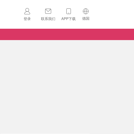
德国
登录
联系我们
APP下载
🇺🇸
美国
🇨🇳
中国
🇨🇦
加拿大
扫码下载 App
🇬🇧
英国
Download on the
App Store
🇩🇪
德国
Download the
Android App
🇫🇷
法国
🇮🇹
意大利
🇦🇺
澳洲