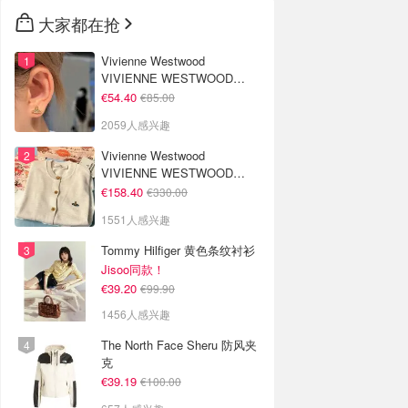
🇳🇿
新西兰
大家都在抢
Vivienne Westwood
VIVIENNE WESTWOOD
Nano Solitaire 耳环
€54.40
€85.00
2059人感兴趣
Vivienne Westwood
VIVIENNE WESTWOOD
'Bea' 短款开衫
€158.40
€330.00
1551人感兴趣
Tommy Hilfiger 黄色条纹衬衫
Jisoo同款！
€39.20
€99.90
1456人感兴趣
The North Face Sheru 防风夹
克
€39.19
€100.00