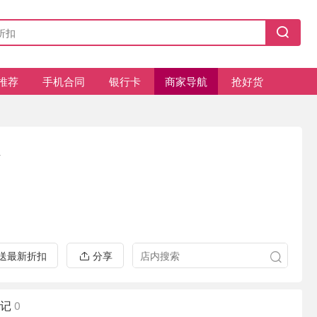
推荐
手机合同
银行卡
商家导航
抢好货
a
推送最新折扣
分享
记
0