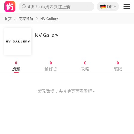
🇩🇪
4折！lulu周四疯狂上新
DE
Boticinal 夏促开抢！
还没结束！&OtherStories大促
Joybuy变相75折 随时失效
速领！Stanley独家85折
疑似霸哥！Camper额外叠85折
Zalando 奥莱闪促！每日更新
Moncler反季囤！5折起+叠9折
Coach Brooklyn仅€192
首页
商家导航
NV Gallery
NV Gallery
0
0
0
0
折扣
抢好货
攻略
笔记
暂无数据，去其他页面看看吧～