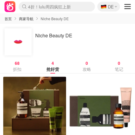
🇩🇪
4折！lulu周四疯狂上新
DE
Boticinal 夏促开抢！
还没结束！&OtherStories大促
Joybuy变相75折 随时失效
速领！Stanley独家85折
疑似霸哥！Camper额外叠85折
Zalando 奥莱闪促！每日更新
Moncler反季囤！5折起+叠9折
Coach Brooklyn仅€192
首页
商家导航
Niche Beauty DE
Niche Beauty DE
68
4
0
0
折扣
抢好货
攻略
笔记