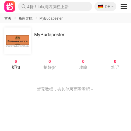
🇩🇪
4折！lulu周四疯狂上新
DE
Boticinal 夏促开抢！
还没结束！&OtherStories大促
Joybuy变相75折 随时失效
速领！Stanley独家85折
疑似霸哥！Camper额外叠85折
Zalando 奥莱闪促！每日更新
Moncler反季囤！5折起+叠9折
Coach Brooklyn仅€192
首页
商家导航
MyBudapester
MyBudapester
6
0
0
0
折扣
抢好货
攻略
笔记
暂无数据，去其他页面看看吧～