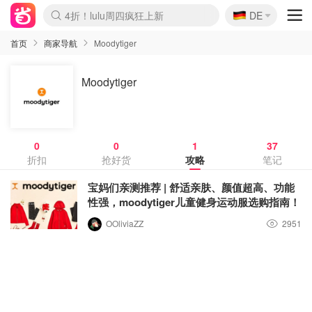
🇩🇪
4折！lulu周四疯狂上新
DE
Boticinal 夏促开抢！
还没结束！&OtherStories大促
Joybuy变相75折 随时失效
速领！Stanley独家85折
疑似霸哥！Camper额外叠85折
Zalando 奥莱闪促！每日更新
Moncler反季囤！5折起+叠9折
Coach Brooklyn仅€192
首页
商家导航
Moodytiger
Moodytiger
0
0
1
37
折扣
抢好货
攻略
笔记
宝妈们亲测推荐 | 舒适亲肤、颜值超高、功能
性强，moodytiger儿童健身运动服选购指南！
OOliviaZZ
2951