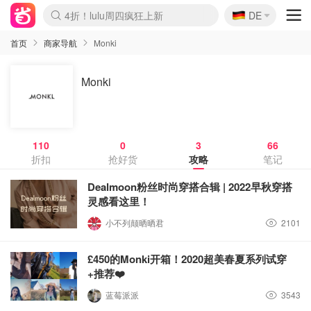
🇩🇪
4折！lulu周四疯狂上新
DE
Boticinal 夏促开抢！
还没结束！&OtherStories大促
Joybuy变相75折 随时失效
速领！Stanley独家85折
疑似霸哥！Camper额外叠85折
Zalando 奥莱闪促！每日更新
Moncler反季囤！5折起+叠9折
Coach Brooklyn仅€192
首页
商家导航
Monki
Monki
110
0
3
66
折扣
抢好货
攻略
笔记
Dealmoon粉丝时尚穿搭合辑 | 2022早秋穿搭
灵感看这里！
小不列颠晒晒君
2101
£450的Monki开箱！2020超美春夏系列试穿
+推荐❤️
蓝莓派派
3543