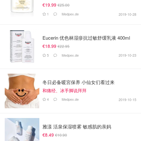
€19.99
€25.00
1
Medpex.de
2019-10-28
Eucerin 优色林湿疹抗过敏舒缓乳液 400ml
€18.99
€22.95
5
Medpex.de
2019-10-23
冬日必备暖宮保养 小仙女们看过来
和痛经、冰手脚说拜拜
4
Medpex.de
2019-10-15
雅漾 活泉保湿喷雾 敏感肌的亲妈
€8.49
€10.90