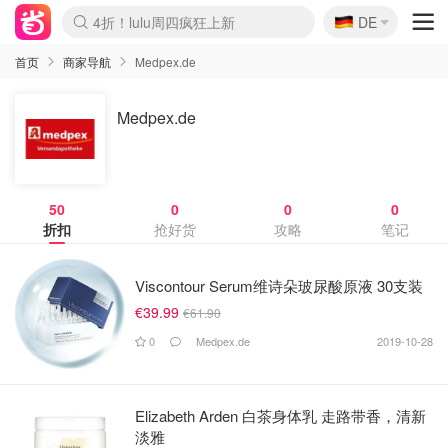
🇩🇪
4折！lulu周四疯狂上新
DE
Boticinal 夏促开抢！
还没结束！&OtherStories大促
Joybuy变相75折 随时失效
速领！Stanley独家85折
疑似霸哥！Camper额外叠85折
Zalando 奥莱闪促！每日更新
Moncler反季囤！5折起+叠9折
Coach Brooklyn仅€192
首页
商家导航
Medpex.de
Medpex.de
50
0
0
0
折扣
抢好货
攻略
笔记
Viscontour Serum维诗朵玻尿酸原液 30支装
€39.99
€61.90
0
Medpex.de
2019-10-28
Elizabeth Arden 白茶身体乳 走路带香，清新
淡雅