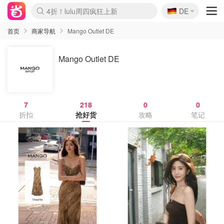
🇩🇪
4折！lulu周四疯狂上新
DE
Boticinal 夏促开抢！
还没结束！&OtherStories大促
Joybuy变相75折 随时失效
速领！Stanley独家85折
疑似霸哥！Camper额外叠85折
Zalando 奥莱闪促！每日更新
Moncler反季囤！5折起+叠9折
Coach Brooklyn仅€192
首页
商家导航
Mango Outlet DE
Mango Outlet DE
7
218
0
0
折扣
抢好货
攻略
笔记