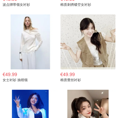
波点绑带领女衬衫
棉质刺绣镂空女衬衫
€49.99
€49.99
女士衬衫 抽褶领
棉质蕾丝衬衫