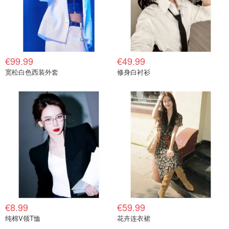
€99.99
€49.99
宽松白色西装外套
修身白衬衫
€8.99
€59.99
纯棉V领T恤
花卉连衣裙