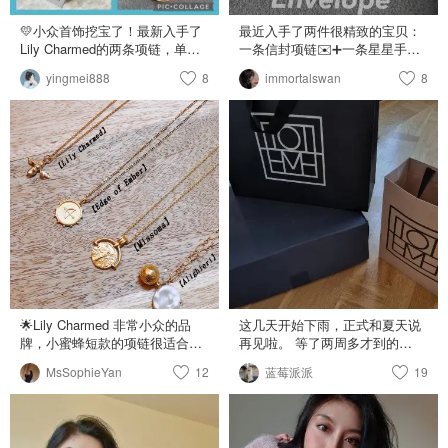
💛小众首饰挖宝了！最新入手了
最近入手了两件很精致的宝贝：
Lily Charmed的两条项链，单独
一条信封项链✉️➕一条星星手链
佩戴和叠带都超级好看！Gold
✨ ✉️我是一眼就看中了这条项链
yingmei888
8
immortalswan
8
Plated Slim Snake Chain是那种
的，他的信封可以打开，信中的
细长的蛇形链， Gold Plated
银片还可以刻字，我就把自己的
Slim Snake Chain Necklace –
名字刻进去啦！一打开也太美太
Lily Charmed 💙而Gold Plated
精致了吧🤍这条项链很有分量，
Twisted rope Chain则是扭绳设计
超爱🖤 Envelope Necklace with
的项链。这两条都是非常完美的
Engraved Insert ✨手链是一排小
百搭单品！ Gold Plated Twisted
星星，雕刻得非常精致，夏天戴
Rope Chain Necklace – Lily
再适合不过了！很低调的美丽！
Charmed 🧡我喜欢把项链叠带，
对了，手链也可以刻字的，但是
尤其是金链叠带，特别简约有时
我没刻😁 Star Cluster Bracelet
尚感！这两条项链的长度都可以
这两个宝贝都是在 Lily charmed
调整，所以不管是单独佩戴还是
买哒！ 他们家的星座♈️系列项链
叠带起来都很方便，最重要的
也超好看，打算下次再买！
是，随便搭配什么类型的衣服都
🌟Lily Charmed 非常小众的品
这几天开始下雨，正式和夏天说
不会出错！可以说是非常喜欢
牌，小蜜蜂短款的项链很适合春
再见啦。 等了两周多才到的
了！迫不及待等一个好天气带着
夏露脖子的时候穿搭。 . 🌟Edge
Toteme,官网现在发货挺慢的 周
我的新项链出门了！ ❤️特别提一
MsSophieYan
12
蓝莓派派
19
of Ember @EDGE of EMBER
末结束，下周又要开始实习打工
句！Lily Charmed的包装也超级
JEWELLERY 这条经典款很长，
人的生活 🤷‍♀️
美！精美的礼盒中装着项链，外
作为毛衣链搭配很不错，叠搭一
面还有一个细致的蝴蝶结！情人
条短款也很好看。 . 🌟
节送礼什么的选它也是非常好的