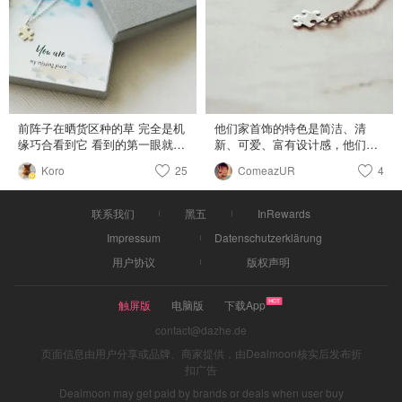
很适合夏天， 很喜欢这种干净清
名批评 (作为班长的我带头犯坏
爽的无限清凉感。🍍 有很多来英
太优秀了哈哈哈🌝🌝🌝) 时间过
国旅行的朋友， 都会把Lily
得可真快呀🙈 @来自月球的晒晒
Charmed✨作为伴手礼送给朋
君 君君快放我粗来🤣🤣🤣
友。 最近，Lily Charmed✨的小
拼图在君君这里有半价， 在英国
的小伙伴有福啦。嘻嘻～。
前阵子在晒货区种的草 完全是机
他们家首饰的特色是简洁、清
缘巧合看到它 看到的第一眼就心
新、可爱、富有设计感，他们家
动了！然后立刻跑去下单🙈🙈🙈
的许多款式设计直接取材于大自
Koro
25
ComeazUR
4
来自英国的Lily Charmed 有很多
然，并且都被赋予了特殊的含
简单又好看的银饰 项链呀手链呀
义。 这款puzzle是925银的，是
耳饰都有 感觉跟美国的dogeared
我最喜欢的，一来是拼图元素在
联系我们
黑五
InRewards
很相似 价格也不贵 20-30刀左右
项链中不太常见，二来我也很喜
Impressum
Datenschutzerklärung
适合学生党买来点缀一下穿搭 我
欢puzzle这个词，三这是我老公
购入的这款puzzle大概是它家最
给我送的第一条项链，据说男朋
用户协议
版权声明
特别也最好看的一款啦 寓意也非
友送女朋友这个项链的意思是
常巧妙 「you are my missing
you are my missing piece，哈哈
piece」 (虽然我是自己买来送给
触屏版
电脑版
～ 他们家还可以量身定制自己心
下载App
自己的🌝) 体积比我预想的稍微
仪的首饰，项链的长短大小也可
contact@dazhe.de
大一丢丢 但真的非常精致了 超
以选择，很适合做礼物～ 价位也
级喜欢！推荐给大家呀！👌🏻
页面信息由用户分享或品牌、商家提供，由Dealmoon核实后发布折
很便宜普遍五六十刀左右，还可
扣广告
以直邮中国，支付宝付款等～
Dealmoon may get paid by brands or deals when user buy