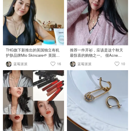
Missoma@Missoma 经典款硬
选择！
币，是最近的挚爱款，❤️黑五
25%off❤️诚意十足，是时候入手
了！ . 🌟Alighieri 这个牌子真的
很经典，手工制作的每一款都独
一无二，Selfridges 和 Bicester
Village 线上购物都有！ . 🌟
Astrid&Miyu @Astrid & Miyu 读
书时候入过两条，都在国内的家
里，也是很不错的基本款，什么
THG旗下新推出的英国独立有机
推荐一件开衫，应该是这个秋天
季节戴都好看！
护肤品牌Mio Skincare🌱 英国有
最惊喜的购物之一。 很Acne
官网，天🐱也有~ 全线产品都是
风，其实来自我最爱的Free
蓝莓派派
16
蓝莓派派
10
百分百天然有机! 包装也是环保
People! 性价比无敌，颜色，版
可持续包装，很简约轻便，杜绝
型和质量都超好💜 香芋粉紫色~
过度包装! 对用心都放在内容成
穿上人都温柔了💜
分上的品牌太有好感了🌎 我这两
款是塑型系列的，跑完步沐浴后
用太合适了，双倍紧致💪主打瘦
腰提臀,据说是收腹美腿神器!! 天
然植物蛋白和维生素独家复合深
层柔滑配方，但是轻薄不油腻，
特别容易就吸收了。🛀后用很
yyds! 香味是清爽中性尤加利与
青草香，外加浓郁的柑橘与白花
香后缀~ 局部靶向塑形，身体线