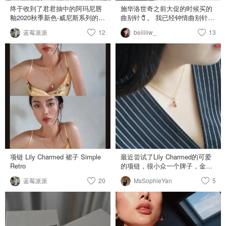
雕!轻松打造平滑的发光肌和紧致
终于收到了君君抽中的阿玛尼唇
施华洛世奇之前大促的时候买的
的健康身材✅✅
釉2020秋季新色-威尼斯系列的唇
曲别针🧷。 我已经钟情曲别针很
釉 期待了很久的测评来了～ ❤这
久了，一直没有找到中性中带着
蓝莓派派
12
beiiiiiw_
13
个系列非常秋冬很好搭配，欧美
温柔的设计，终于在施华洛世奇
风女孩必备哈！质地也是一如既
这里看到了。 “不太乖“的不对称
往的丝绒哑光，很高级。 💄
➕温柔精致女人的细闪，这两点
Armani 103 💄 小麦肤色女孩必
让人不得不爱，尤其是秋冬季搭
备！肤色越深擦起来越好看～很
配毛衣，颜色百搭。和之前我晒
卡戴珊的哑光裸粉色，丰唇效果
货的同品牌耳饰一样，他们都是
绝了。因为唇釉颜色比较浅，单
内外侧都带钻的设计，无论从哪
擦飒又性感，叠加别的唇釉也很
个角度，都是不灵不灵的！ 冬天
好看！ 💋妆容建议：欧美淡烟熏
就要来了，在厚重的毛衣上面多
妆，使用前搭配裸色的唇线笔勾
加些小饰品，闪闪发光起来吧。
勒唇型，丰唇效果更好。 💄
Armani 208 💄 不调挑肤色的脏
南瓜色，超级显白显气色，每年
秋冬必备的颜色，所有肤色淡妆
项链 Lily Charmed 裙子 Simple
最近尝试了Lily Charmed的可爱
浓妆都能轻松hold住。今年的脏
Retro
的项链，很小众一个牌子，金黄
南瓜色饱和度稍微低一点，整体
色的小蜜蜂特别可爱，戴着很小
感觉更高级耐看。 💋妆容建议：
蓝莓派派
20
MsSophieYan
5
巧，也很百搭。 不知道怎么装点
淡妆浓妆都适合～很钟楚曦的颜
自己的脖子的时候，就可以戴这
色，擦上就是钟楚曦本曦。 💄
条项链吖！
Armani 209 💄 我太爱这个颜色
了！推荐+10086，wine