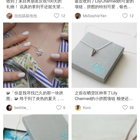
收到了来自男朋友庆祝100天的
最近收到了LilyCharmed的可爱的
礼物！ 说真的拿到手还挺失望的
项链，拼图的特别可爱，银色的
吧 不是因为礼物选不好！那句
戴着很小巧，也很美丽。 7月9
扭扭舔舔泡泡
12
MsSophieYan
12
love you to the moon and back
日-7月12日使用优惠码
真的太经典了！！！是因为质量
【DEALMOON50】可以半价，
真的不太行 带着下了一次海，就
价格超优惠！ Tips：穿V字领特
变色了 让我觉得40来磅花的一点
别适合戴这个项链！
也不值，我知道肯定会变色，但
是就下一次海也太夸装了吧！ 但
是大海真的是拥有让人心情放松
的魔力❤️
🧩「你是我寻找已久的那一块拼
之前在晒货区种草了Lily
图」🧩 终于到了炎热的夏天，
Charmed的小拼图项链 顺便还买
又是一个饰品闪耀着的美好季
了这款折纸飞机的 也是觉得非常
beiiiiiw_
9
Koro
38
节。🦋 最近我也是很迷各类的小
可爱 小小的纸飞机做的非常细致
饰品， Lily Charmed✨就是其中
而且还是立体的欸🤭 寓意也非常
一个。 它是一个地道英伦风的品
美好「may you fly higher」✈️ 适
牌，设计简洁干练。 无论是度假
合给自己祝福 也非常适合送给朋
还是工作，都很适合。 我之前戴
友闺蜜什么的 回想小学时候全班
金色比较多， 但最近觉得银色也
折纸飞机扔满操场结果被校长点