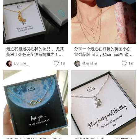
chocolate red!暗巧克力砖红，邦
女郎的电影主角气场！这类颜色
我有很多，但这只颜色太独特太
好看了了，应该是我秋冬最常用
的一只～搭配棕色大衣超级好
看。 💋妆容建议：暖棕色调的大
地色妆容，可日常可趴体。 💄
Armani 212 💄 酒红中带有紫色
调，非常性感的经典oxblood颜
最近我很迷羽毛状的饰品， 尤其
分享一个最近在打折的英国小众
色。擦上你就是乘风破浪的Lucy
是对于金色完全没有抵抗力！🐡
首饰品牌 🌼Lily Charmed🌼 这次
Liu,成熟迷人又sophisticated。喜
Lily Charmed有很多各类的金色
收了个一直想找的K金小钥匙项
欢这种气质的姐姐们必备颜色～
beiiiiiw_
16
蓝莓派派
18
小饰品， 快让我挑花了眼。 有
链🔑 她家饰品都是纯银或925镀
💋妆容建议：不适合素颜哈，不
适合小女孩儿的，更有适合喜欢
18k ，吊坠也都很可爱精致~ 银
妨搭配黑色上挑眼线Cat eyeliner
成熟风大女人的！ 趁着在7/23之
色925纯银的就完全不会掉色，
系妆容
前，在君君这里折扣超级好哦！
而像我基本上所有首饰都是金色
👉🏿DEALMOON20👈🏿
的，所以买回金色/玫瑰金。只要
稍微注意一点每天洗澡取下来，
持久保色也木有问题❤ 大促折扣
码 DEALMOON20 大家快去冲冲