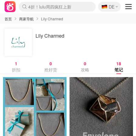
🇩🇪
4折！lulu周四疯狂上新
DE
Boticinal 夏促开抢！
还没结束！&OtherStories大促
Joybuy变相75折 随时失效
速领！Stanley独家85折
疑似霸哥！Camper额外叠85折
Zalando 奥莱闪促！每日更新
Moncler反季囤！5折起+叠9折
Coach Brooklyn仅€192
首页
商家导航
Lily Charmed
Lily Charmed
1
0
0
18
折扣
抢好货
攻略
笔记