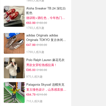
1865人感兴趣
Aloha Sneaker TB.24 深红白
配色
德训鞋+酒红色，今年热门组合！
€63.99
€160.00
1793人感兴趣
adidas Originals adidas
Originals TOKYO 复古休闲鞋
深棕色
€47.99
€100.00
1769人感兴趣
Polo Ralph Lauren 麻花毛衣
男款女穿松弛感拉满！
£95.00
£190.00
970人感兴趣
Patagonia Skysail 连帽夹克
复古撞色设计，山系感直接拉满
€64.79
€210.00
710人感兴趣