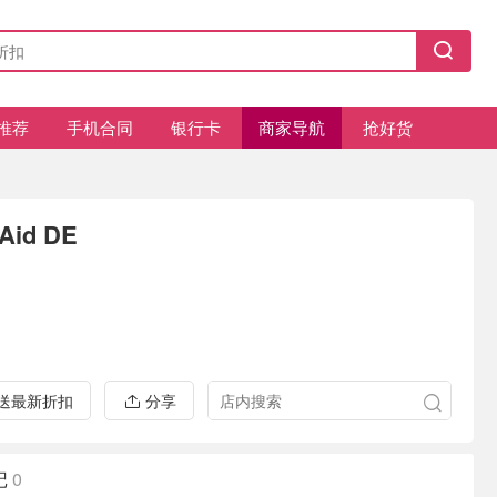
推荐
手机合同
银行卡
商家导航
抢好货
nAid DE
推送最新折扣
分享
记
0