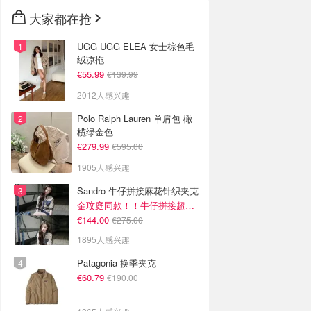
🇳🇿
新西兰
大家都在抢
UGG UGG ELEA 女士棕色毛
绒凉拖
€55.99
€139.99
2012人感兴趣
Polo Ralph Lauren 单肩包 橄
榄绿金色
€279.99
€595.00
1905人感兴趣
Sandro 牛仔拼接麻花针织夹克
金玟庭同款！！牛仔拼接超有层次感
€144.00
€275.00
1895人感兴趣
Patagonia 换季夹克
€60.79
€190.00