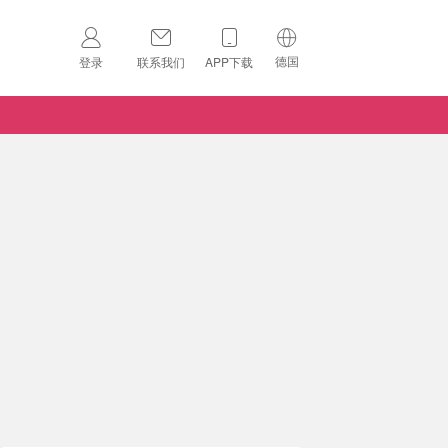
德国
登录
联系我们
APP下载
🇺🇸
美国
🇨🇳
中国
🇨🇦
加拿大
扫码下载 App
🇬🇧
英国
Download on the
App Store
🇩🇪
德国
Download the
Android App
🇫🇷
法国
🇮🇹
意大利
🇦🇺
澳洲