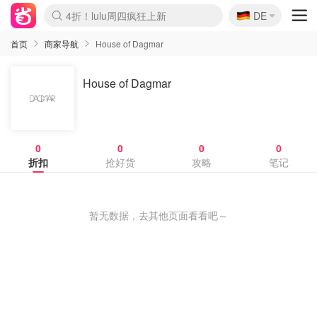
🇩🇪
4折！lulu周四疯狂上新
DE
Boticinal 夏促开抢！
还没结束！&OtherStories大促
Joybuy变相75折 随时失效
速领！Stanley独家85折
疑似霸哥！Camper额外叠85折
Zalando 奥莱闪促！每日更新
Moncler反季囤！5折起+叠9折
Coach Brooklyn仅€192
首页
商家导航
House of Dagmar
House of Dagmar
0
0
0
0
折扣
抢好货
攻略
笔记
暂无数据，去其他页面看看吧～