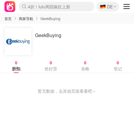
🇩🇪
4折！lulu周四疯狂上新
DE
Boticinal 夏促开抢！
还没结束！&OtherStories大促
Joybuy变相75折 随时失效
速领！Stanley独家85折
疑似霸哥！Camper额外叠85折
Zalando 奥莱闪促！每日更新
Moncler反季囤！5折起+叠9折
Coach Brooklyn仅€192
首页
商家导航
GeekBuying
GeekBuying
0
0
0
0
折扣
抢好货
攻略
笔记
暂无数据，去其他页面看看吧～