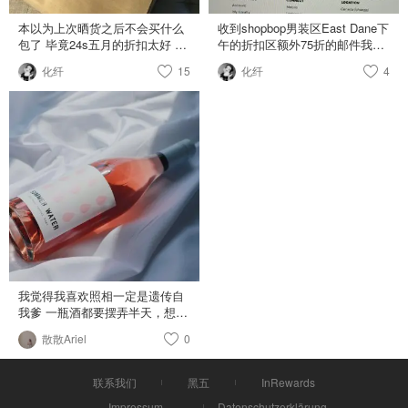
本以为上次晒货之后不会买什么
收到shopbop男装区East Dane下
包了 毕竟24s五月的折扣太好 很
午的折扣区额外75折的邮件我又
多都是抄底价再折上折 结果🌚
hold不住了。。看了看好多东西
化纤
15
化纤
4
陆陆续续又买了大大小小十个
是比之前的价钱还低再
包。。 第一个是want les
➕25%off！ 剁了两双鞋。Paul
essentiels的，官网清仓，四折。
Stuart这沙龙牌第一次买，之前
160到手～很喜欢他家的简洁耐
在纽约见过，很多定制的，不过
用，不过耐用度还是要看自
比布克兄弟登喜路这些牌子更优
己。。上次送了我姑妈一个小包
雅。这双鞋直接三折买下，最后
她还没到一年就用坏了。。 apc
一双我的码！ 上午在vince就想
这款在influenceu买到的，之前晒
买双鞋，结果在east dane上价格
货有讲，很早就看中，幸好没早
更低！！苍天绕过谁啊该买还是
下手 proenza schouler这款腰包/
要买哈哈哈哈。自从买了双
斜挎包/单肩包也是在24s买的，
converse的麂皮休闲鞋就入坑
第一次上去就看中了，觉得贵了
了，连续买了两三双。之前基本
点儿没下手。第二次全网85折买
只穿皮鞋或者布鞋，不怎么碰运
的，结果买了就变8折🙃，亏了
动风，不过到了温哥华就.... 这次
我觉得我喜欢照相一定是遗传自
二十块吧，正好不喝奶茶减肥了
买发现自己上次的一个
我爹 一瓶酒都要摆弄半天，想给
john varvatos的腰包是和我弟共
bug。。。在shopbop拆单买的话
她拍艺术照～～～ 话说查理也被
享，在rack买的，清仓价+满150
散散Ariel
0
税会低很多（如果单一商品价不
我带入坑winc了，昨天跟我说她
减30，算下来30加币，原价200
高但总价高的话）。这两双鞋我
也买了哈哈哈哈。 首单减20以后
～灯芯绒质地的很特别，和我之
本来想一起下结果税快40加币
四瓶酒就三十多，还免运费。便
联系我们
黑五
InRewards
前的包都不一样 staud这款在
了，看到税我还是胆怯了就删了
宜的不像话。最适合我这种晚上
shopbop上买到，加税一共100加
一双，结果税就只有十块！分开
Impressum
Datenschutzerklärung