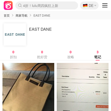
🇩🇪
4折！lulu周四疯狂上新
DE
Boticinal 夏促开抢！
还没结束！&OtherStories大促
Joybuy变相75折 随时失效
速领！Stanley独家85折
疑似霸哥！Camper额外叠85折
Zalando 奥莱闪促！每日更新
Moncler反季囤！5折起+叠9折
Coach Brooklyn仅€192
首页
商家导航
EAST DANE
EAST DANE
0
0
0
3
折扣
抢好货
攻略
笔记