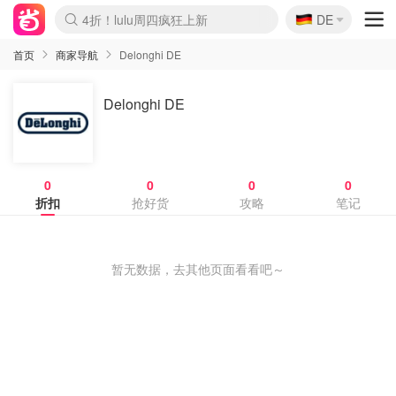
🇩🇪
4折！lulu周四疯狂上新
DE
Boticinal 夏促开抢！
还没结束！&OtherStories大促
Joybuy变相75折 随时失效
速领！Stanley独家85折
疑似霸哥！Camper额外叠85折
Zalando 奥莱闪促！每日更新
Moncler反季囤！5折起+叠9折
Coach Brooklyn仅€192
首页
商家导航
Delonghi DE
Delonghi DE
0
0
0
0
折扣
抢好货
攻略
笔记
暂无数据，去其他页面看看吧～