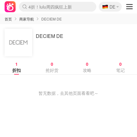
🇩🇪
4折！lulu周四疯狂上新
DE
Boticinal 夏促开抢！
还没结束！&OtherStories大促
Joybuy变相75折 随时失效
速领！Stanley独家85折
疑似霸哥！Camper额外叠85折
Zalando 奥莱闪促！每日更新
Moncler反季囤！5折起+叠9折
Coach Brooklyn仅€192
首页
商家导航
DECIEM DE
DECIEM DE
1
0
0
0
折扣
抢好货
攻略
笔记
暂无数据，去其他页面看看吧～