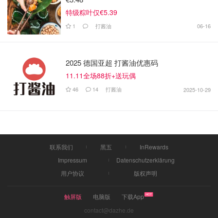
特级粽叶仅€5.39
1
打酱油
06-16
2025 德国亚超 打酱油优惠码
11.11全场88折+送玩偶
46
14
打酱油
2025-10-29
联系我们
黑五
InRewards
Impressum
Datenschutzerklärung
用户协议
版权声明
触屏版
电脑版
下载App
contact@dazhe.de