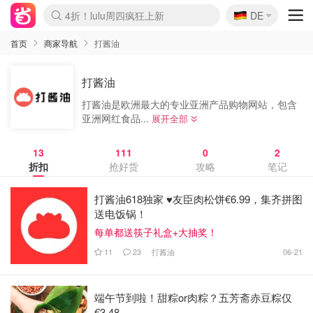
🇩🇪
4折！lulu周四疯狂上新
DE
Boticinal 夏促开抢！
还没结束！&OtherStories大促
Joybuy变相75折 随时失效
速领！Stanley独家85折
疑似霸哥！Camper额外叠85折
Zalando 奥莱闪促！每日更新
Moncler反季囤！5折起+叠9折
Coach Brooklyn仅€192
首页
商家导航
打酱油
打酱油
打酱油是欧洲最⼤的专业亚洲产品购物⽹站，包含
亚洲⽹红⾷品...
展开全部
13
111
0
2
折扣
抢好货
攻略
笔记
打酱油618独家 ♥️友臣肉松饼€6.99，集齐拼图
送电饭锅！
每单都送筷子礼盒+大抽奖！
11
23
打酱油
06-21
端午节到啦！甜粽or肉粽？五芳斋赤豆粽仅
€3.48