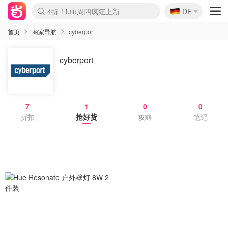
🇩🇪
4折！lulu周四疯狂上新
DE
Boticinal 夏促开抢！
还没结束！&OtherStories大促
Joybuy变相75折 随时失效
速领！Stanley独家85折
疑似霸哥！Camper额外叠85折
Zalando 奥莱闪促！每日更新
Moncler反季囤！5折起+叠9折
Coach Brooklyn仅€192
首页
商家导航
cyberport
cyberport
7
1
0
0
折扣
抢好货
攻略
笔记