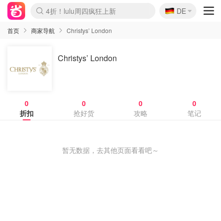
🇩🇪
4折！lulu周四疯狂上新
DE
Boticinal 夏促开抢！
还没结束！&OtherStories大促
Joybuy变相75折 随时失效
速领！Stanley独家85折
疑似霸哥！Camper额外叠85折
Zalando 奥莱闪促！每日更新
Moncler反季囤！5折起+叠9折
Coach Brooklyn仅€192
首页
商家导航
Christys’ London
Christys’ London
0
0
0
0
折扣
抢好货
攻略
笔记
暂无数据，去其他页面看看吧～