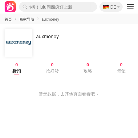
🇩🇪
4折！lulu周四疯狂上新
DE
Boticinal 夏促开抢！
还没结束！&OtherStories大促
Joybuy变相75折 随时失效
速领！Stanley独家85折
疑似霸哥！Camper额外叠85折
Zalando 奥莱闪促！每日更新
Moncler反季囤！5折起+叠9折
Coach Brooklyn仅€192
首页
商家导航
auxmoney
auxmoney
0
0
0
0
折扣
抢好货
攻略
笔记
暂无数据，去其他页面看看吧～