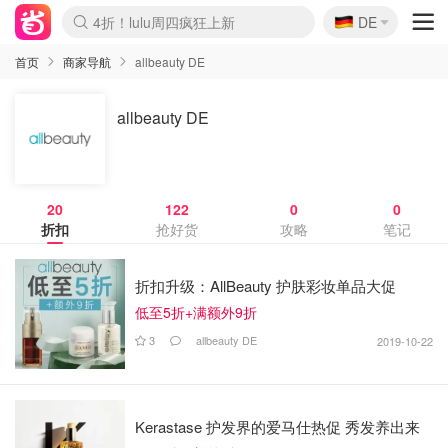
🇩🇪
4折！lulu周四疯狂上新
DE
Boticinal 夏促开抢！
还没结束！&OtherStories大促
Joybuy变相75折 随时失效
速领！Stanley独家85折
疑似霸哥！Camper额外叠85折
Zalando 奥莱闪促！每日更新
Moncler反季囤！5折起+叠9折
Coach Brooklyn仅€192
首页
商家导航
allbeauty DE
allbeauty DE
20
122
0
0
折扣
抢好货
攻略
笔记
折扣升级：AllBeauty 护肤彩妆单品大促
低至5折+满额外9折
3
allbeauty DE
2019-10-22
Kerastase 护发界的爱马仕热促 秀发养出来