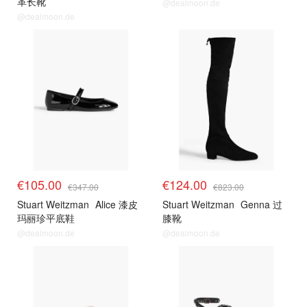
革长靴
@dealmoon.de
@dealmoon.de
€105.00
€124.00
€347.00
€823.00
Stuart Weitzman
Alice 漆皮
Stuart Weitzman
Genna 过
玛丽珍平底鞋
膝靴
@dealmoon.de
@dealmoon.de