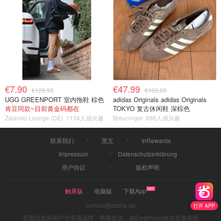
€7.90
€47.99
€129.95
€100.00
UGG GREENPORT 室内拖鞋 棕色
adidas Originals adidas Originals
肯豆同款~目前黄金码都在
TOKYO 复古休闲鞋 深棕色
Zalando Lounge (DE)
1134人感兴趣
Breuninger
898人感兴趣
联系我们
黑五
InRewards
Impressum
Datenschutzerklärung
用户协议
版权声明
触屏版
电脑版
下载App
contact@dazhe.de
打开 APP
页面信息由用户分享或品牌、商家提供，由Dealmoon核实后发布折