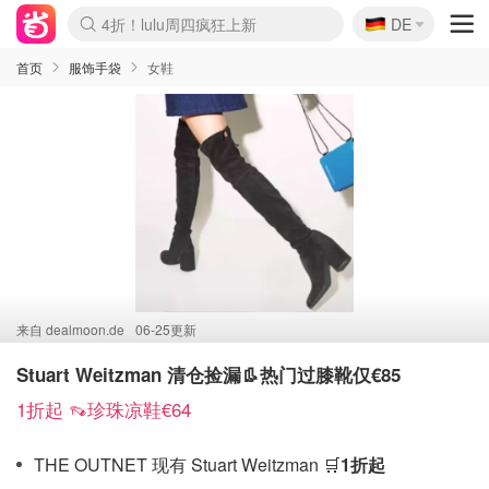
🇩🇪
4折！lulu周四疯狂上新
DE
Boticinal 夏促开抢！
还没结束！&OtherStories大促
Joybuy变相75折 随时失效
速领！Stanley独家85折
疑似霸哥！Camper额外叠85折
Zalando 奥莱闪促！每日更新
Moncler反季囤！5折起+叠9折
Coach Brooklyn仅€192
首页
服饰手袋
女鞋
来自
dealmoon.de
06-25更新
Stuart Weitzman 清仓捡漏👢热门过膝靴仅€85
1折起 👡珍珠凉鞋€64
THE OUTNET 现有 Stuart Weitzman 🛒
1折起