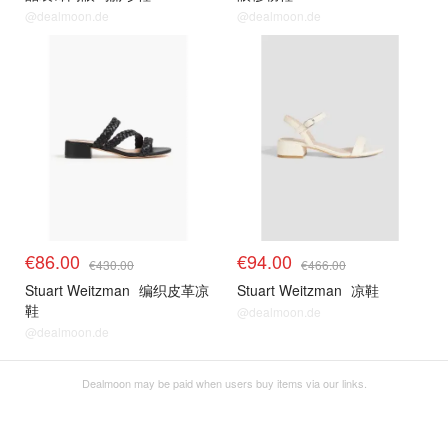
@dealmoon.de
@dealmoon.de
€86.00
€94.00
€430.00
€466.00
Stuart Weitzman
编织皮革凉
Stuart Weitzman
凉鞋
鞋
@dealmoon.de
@dealmoon.de
Dealmoon may be paid when users buy items via our links.