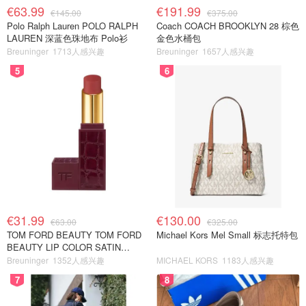
€63.99
€191.99
€145.00
€375.00
Polo Ralph Lauren POLO RALPH
Coach COACH BROOKLYN 28 棕色
LAUREN 深蓝色珠地布 Polo衫
金色水桶包
Breuninger
1713人感兴趣
Breuninger
1657人感兴趣
5
6
€31.99
€130.00
€63.00
€325.00
TOM FORD BEAUTY TOM FORD
Michael Kors Mel Small 标志托特包
BEAUTY LIP COLOR SATIN
MATTE 裸玫瑰口红
Breuninger
1352人感兴趣
MICHAEL KORS
1183人感兴趣
7
8