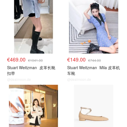
€469.00
€149.00
€1041.00
€744.00
Stuart Weitzman
皮革长靴
Stuart Weitzman
Mila 皮革机
扣带
车靴
@dealmoon.de
@dealmoon.de