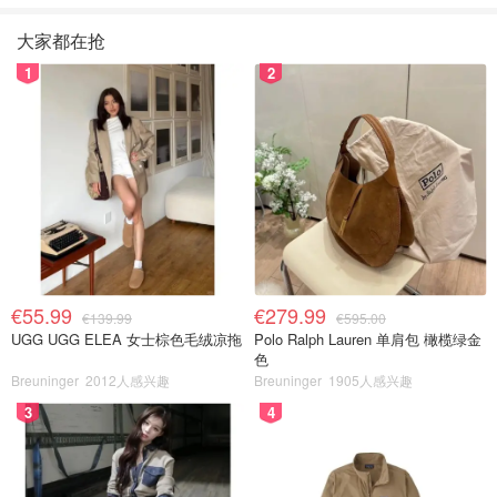
大家都在抢
1
2
€55.99
€279.99
€139.99
€595.00
UGG UGG ELEA 女士棕色毛绒凉拖
Polo Ralph Lauren 单肩包 橄榄绿金
色
Breuninger
2012人感兴趣
Breuninger
1905人感兴趣
3
4