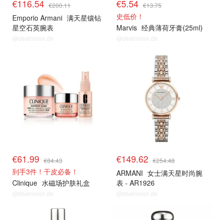
€116.54
€5.54
€200.11
€13.75
史低价！
Emporio Armani
满天星镶钻
星空石英腕表
Marvis
经典薄荷牙膏(25ml)
@dealmoon.de
@dealmoon.de
€61.99
€149.62
€84.43
€254.48
到手3件！干皮必备！
ARMANI
女士满天星时尚腕
Clinique
水磁场护肤礼盒
表 - AR1926
@dealmoon.de
@dealmoon.de