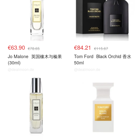
€63.90
€84.21
€78.65
€115.67
Jo Malone
英国橡木与榛果
Tom Ford
Black Orchid 香水
(30ml)
50ml
@dealmoon.de
@dealmoon.de