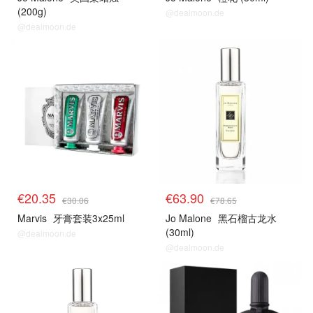
(200g)
@dealmoon.de
@dealmoon.de
€20.35
€63.90
€30.06
€78.65
Marvis
牙膏套装3x25ml
Jo Malone
黑石榴古龙水
(30ml)
@dealmoon.de
@dealmoon.de