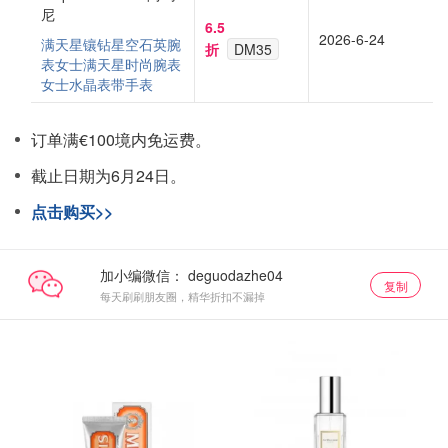
尼
6.5
2026-6-24
满天星镶钻星空石英腕
折
DM35
表
女士满天星时尚腕表
女士水晶表带手表
订单满€100境内免运费。
截止日期为6月24日。
点击购买>>
加小编微信：
复制
每天刷刷朋友圈，精华折扣不漏掉