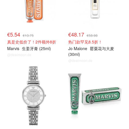
€5.54
€48.17
€13.75
€58.98
真是史低价了！2件额外8折
热门款罕见8.5折！
Marvis
生姜牙膏 (25ml)
Jo Malone
罂粟花与大麦
(30ml)
@dealmoon.de
@dealmoon.de