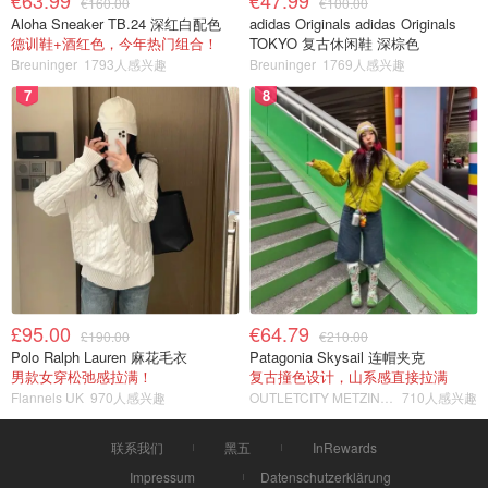
€63.99
€47.99
€160.00
€100.00
Aloha Sneaker TB.24 深红白配色
adidas Originals adidas Originals
德训鞋+酒红色，今年热门组合！
TOKYO 复古休闲鞋 深棕色
Breuninger
1793人感兴趣
Breuninger
1769人感兴趣
7
8
£95.00
€64.79
£190.00
€210.00
Polo Ralph Lauren 麻花毛衣
Patagonia Skysail 连帽夹克
男款女穿松弛感拉满！
复古撞色设计，山系感直接拉满
Flannels UK
970人感兴趣
OUTLETCITY METZINGEN
710人感兴趣
联系我们
黑五
InRewards
Impressum
Datenschutzerklärung