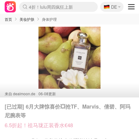
🇩🇪
4折！lulu周四疯狂上新
DE
Boticinal 夏促开抢！
还没结束！&OtherStories大促
Joybuy变相75折 随时失效
速领！Stanley独家85折
疑似霸哥！Camper额外叠85折
Zalando 奥莱闪促！每日更新
Moncler反季囤！5折起+叠9折
Coach Brooklyn仅€192
首页
美妆护肤
身体护理
来自
dealmoon.de
06-08更新
[已过期] 6月大牌惊喜价💥抢TF、Marvis、倩碧、阿玛
尼腕表等
6.5折起！祖马珑正装香水€48