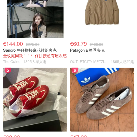
€144.00
€60.79
€275.00
€190.00
Sandro 牛仔拼接麻花针织夹克
Patagonia 换季夹克
金玟庭同款！！牛仔拼接超有层次感
The Outnet
1895人感兴趣
OUTLETCITY METZINGEN
1865人感兴趣
5
6