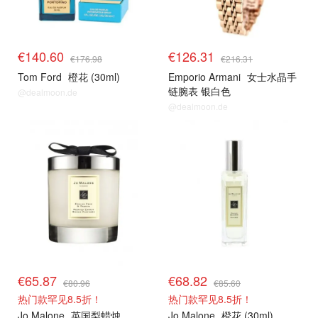
€140.60
€126.31
€176.98
€216.31
Tom Ford
橙花 (30ml)
Emporio Armani
女士水晶手
链腕表 银白色
@dealmoon.de
@dealmoon.de
€65.87
€68.82
€80.96
€85.60
热门款罕见8.5折！
热门款罕见8.5折！
Jo Malone
英国梨蜡烛
Jo Malone
橙花 (30ml)