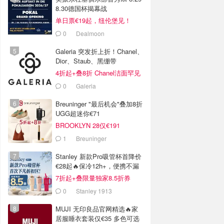
8.30德国杯揭幕战
单日票€19起，纽伦堡见！
0
Dealmoon
Galeria 突发折上折！Chanel、
Dior、Staub、黑绷带
4折起+叠8折 Chanel洁面罕见
€43
0
Galeria
Breuninger "最后机会"叠加8折
UGG超迷你€71
BROOKLYN 28仅€191
1
Breuninger
Stanley 新款Pro吸管杯首降价
€28起🔥保冷12h+，便携不漏
水
7折起+叠限量独家8.5折券
0
Stanley 1913
MUJI 无印良品官网精选🔥家
居服睡衣套装仅€35 多色可选