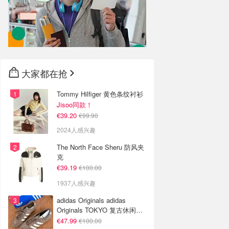
大家都在抢
Tommy Hilfiger 黄色条纹衬衫
Jisoo同款！
€39.20
€99.90
2024人感兴趣
The North Face Sheru 防风夹
克
€39.19
€100.00
1937人感兴趣
adidas Originals adidas
Originals TOKYO 复古休闲鞋
深棕色
€47.99
€100.00