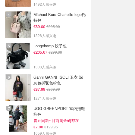
1492人感兴趣
Michael Kors Charlotte logo托
特包
€89.00
€295.00
1328人感兴趣
Longchamp 饺子包
€205.67
€299.88
1303人感兴趣
Ganni GANNI ISOLI 卫衣 深
灰色拼驼色粉色
€87.99
€269.99
1271人感兴趣
UGG GREENPORT 室内拖鞋
棕色
肯豆同款~目前黄金码都在
€7.90
€129.95
1059人感兴趣