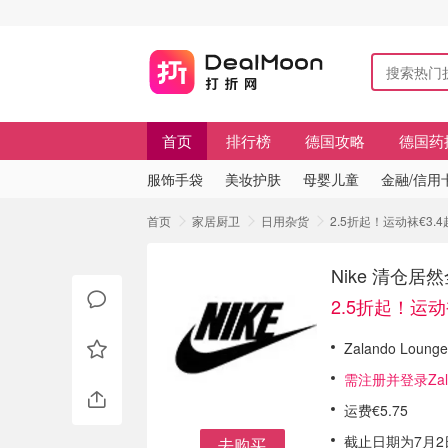
首页
排行榜
德国攻略
德国药
服饰手袋
美妆护肤
母婴儿童
金融/信用
首页
家居厨卫
日用杂货
2.5折起！运动袜€3.
Nike 清仓
2.5折起！运动
Zalando Loun
需注册并登录Za
运费€5.75
截止日期为7月2
去购买