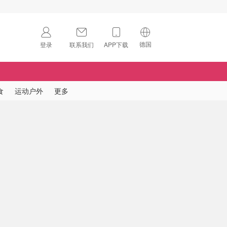
德国
登录
联系我们
APP下载
🇺🇸
美国
🇨🇳
中国
食
运动户外
更多
🇨🇦
加拿大
扫码下载 App
🇬🇧
英国
Download on the
App Store
🇩🇪
德国
Download the
Android App
🇫🇷
法国
🇮🇹
意大利
🇦🇺
澳洲