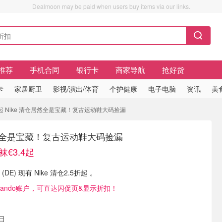
Dealmoon may be paid when users buy items via our links.
推荐
手机合同
银行卡
商家导航
抢好货
卡
家居厨卫
影视/演出/体育
个护健康
电子电脑
资讯
美
4起 Nike 清仓居然全是宝藏！复古运动鞋大码捡漏
居然全是宝藏！复古运动鞋大码捡漏
袜€3.4起
ge (DE) 现有 Nike 清仓2.5折起 。
lando账户，可直达闪促页&显示折扣！
日