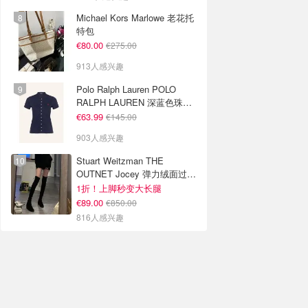
Michael Kors Marlowe 老花托
特包
€80.00
€275.00
913人感兴趣
Polo Ralph Lauren POLO
RALPH LAUREN 深蓝色珠地
布 Polo衫
€63.99
€145.00
903人感兴趣
Stuart Weitzman THE
OUTNET Jocey 弹力绒面过膝
靴
1折！上脚秒变大长腿
€89.00
€850.00
816人感兴趣