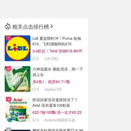
🇳🇿
新西兰
相关点击排行榜
Lidl 夏促限时冲！Puma 短袖
€10、飞利浦咖啡机€70
3.4折起！Tefal 煎锅€16.99/件
0
Lidl (DE)
六神花露水 驱蚊清凉，闻一下
就上头
买4免1，低至€4.71/瓶
0
Joybuy DE
听说你家洗衣凝珠快没了？
Ariel 洗衣凝珠100粒装
€23.7收100颗 洗一次才€0.23
0
Amazon德国亚马逊
樊振东杜塞俱乐部首秀💥 8.29-