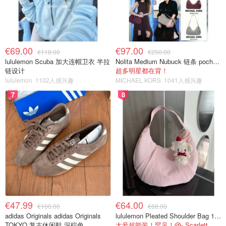
€69.00
€97.00
€118.00
€250.00
lululemon Scuba 加大连帽卫衣 半拉
Nolita Medium Nubuck 链条 pochette
链设计
超多明星都在背！
lululemon
1102人感兴趣
MICHAEL KORS
1041人感兴趣
7
8
€47.99
€64.00
€100.00
€88.00
adidas Originals adidas Originals
lululemon Pleated Shoulder Bag 10L 单肩包
TOKYO 复古休闲鞋 深棕色
大号超能装！罕见！@- Scarlett