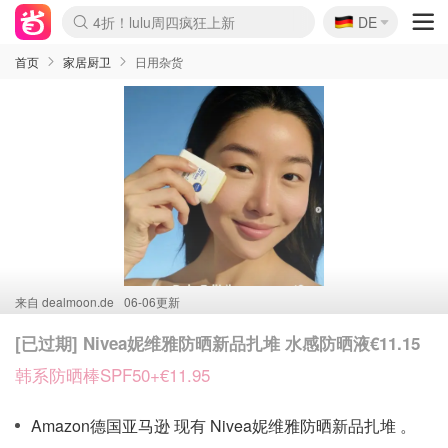
🇩🇪
4折！lulu周四疯狂上新
DE
Boticinal 夏促开抢！
还没结束！&OtherStories大促
Joybuy变相75折 随时失效
速领！Stanley独家85折
疑似霸哥！Camper额外叠85折
Zalando 奥莱闪促！每日更新
Moncler反季囤！5折起+叠9折
Coach Brooklyn仅€192
首页
家居厨卫
日用杂货
来自
dealmoon.de
06-06更新
[已过期] Nivea妮维雅防晒新品扎堆 水感防晒液€11.15
韩系防晒棒SPF50+€11.95
Amazon德国亚马逊 现有 Nivea妮维雅防晒新品扎堆 。