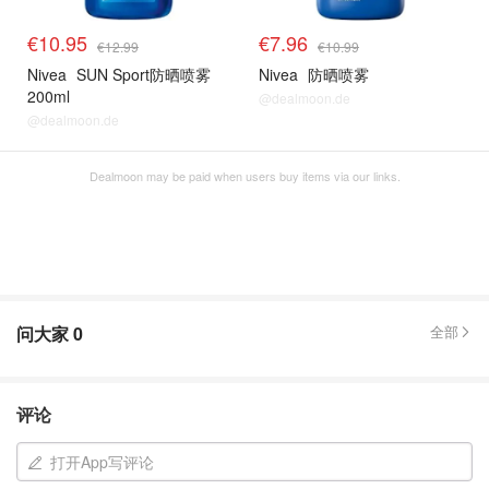
€10.95
€7.96
€12.99
€10.99
Nivea
SUN Sport防晒喷雾
Nivea
防晒喷雾
200ml
@dealmoon.de
@dealmoon.de
Dealmoon may be paid when users buy items via our links.
问大家
0
全部
评论
打开App写评论