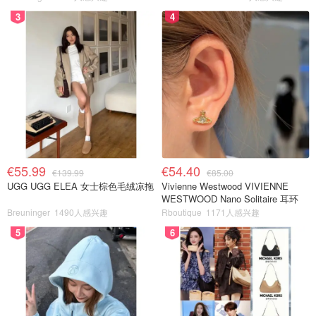
3
4
€55.99
€54.40
€139.99
€85.00
UGG UGG ELEA 女士棕色毛绒凉拖
Vivienne Westwood VIVIENNE
WESTWOOD Nano Solitaire 耳环
Breuninger
1490人感兴趣
Rboutique
1171人感兴趣
5
6