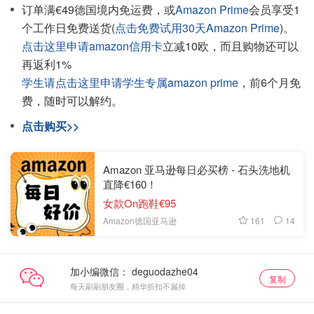
订单满€49德国境内免运费，或
Amazon Prime
会员享受1
个工作日免费送货(
点击免费试用30天Amazon Prime
)。
点击这里申请amazon信用卡
立减10欧，而且购物还可以
再返利1%
学生请点击这里申请学生专属amazon prime
，前6个月免
费，随时可以解约。
点击购买>>
Amazon 亚马逊每日必买榜 - 石头洗地机
直降€160！
女款On跑鞋€95
161
14
Amazon德国亚马逊
加小编微信：
复制
每天刷刷朋友圈，精华折扣不漏掉