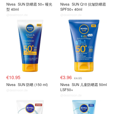
Nivea
SUN 防晒霜 50+ 哑光
Nivea
SUN Q10 抗皱防晒霜
型 40ml
SPF50+ 40ml
@dealmoon.de
@dealmoon.de
€10.95
€3.96
€4.95
Nivea
SUN 防晒 (150 ml)
Nivea
SUN 儿童防晒霜 50ml
LSF50+
@dealmoon.de
@dealmoon.de