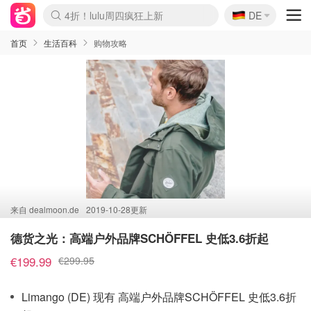
🇩🇪
4折！lulu周四疯狂上新
DE
Boticinal 夏促开抢！
还没结束！&OtherStories大促
Joybuy变相75折 随时失效
速领！Stanley独家85折
疑似霸哥！Camper额外叠85折
Zalando 奥莱闪促！每日更新
Moncler反季囤！5折起+叠9折
Coach Brooklyn仅€192
首页
生活百科
购物攻略
来自
dealmoon.de
2019-10-28更新
德货之光：高端户外品牌SCHÖFFEL 史低3.6折起
€199.99
€299.95
Limango (DE) 现有 高端户外品牌SCHÖFFEL 史低3.6折