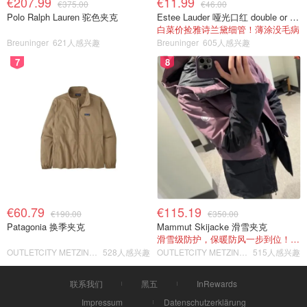
€207.99
€11.99
€375.00
€46.00
Polo Ralph Lauren 驼色夹克
Estee Lauder 哑光口红 double or nothing色号
白菜价捡雅诗兰黛细管！薄涂没毛病
Breuninger
621人感兴趣
Breuninger
605人感兴趣
7
8
€60.79
€115.19
€190.00
€350.00
Patagonia 换季夹克
Mammut Skijacke 滑雪夹克
滑雪级防护，保暖防风一步到位！仅剩s！
OUTLETCITY METZINGEN
528人感兴趣
OUTLETCITY METZINGEN
515人感兴趣
联系我们
黑五
InRewards
Impressum
Datenschutzerklärung