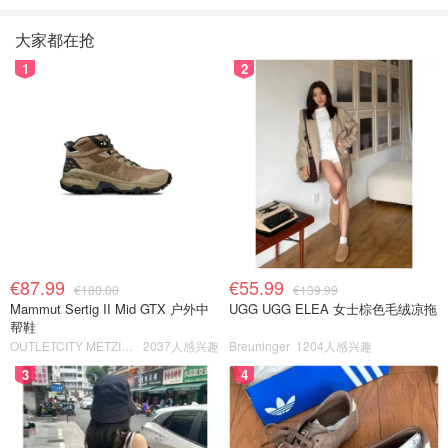
大家都在抢
1
2
€87.99
€55.99
€180.00
€139.99
Mammut Sertig II Mid GTX 户外中
UGG UGG ELEA 女士棕色毛绒凉拖
帮鞋
OUTLETCITY METZINGEN
2037人感兴趣
Breuninger
1204人感兴趣
3
4