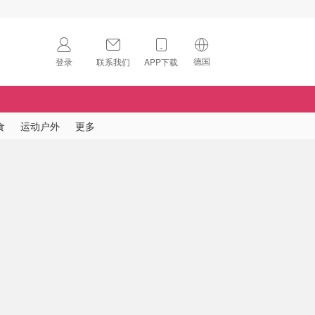
德国
登录
联系我们
APP下载
🇺🇸
美国
🇨🇳
中国
食
运动户外
更多
🇨🇦
加拿大
扫码下载 App
🇬🇧
英国
Download on the
App Store
🇩🇪
德国
Download the
Android App
🇫🇷
法国
🇮🇹
意大利
🇦🇺
澳洲