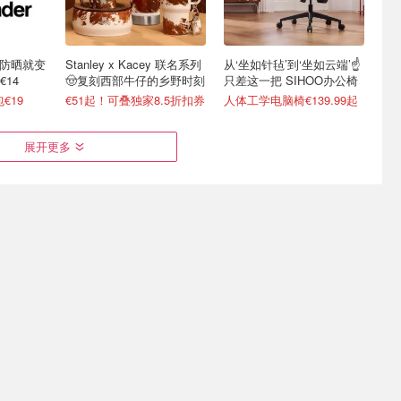
不防晒就变
Stanley x Kacey 联名系列
从‘坐如针毡’到‘坐如云端’☝️
14
🤠复刻西部牛仔的乡野时刻
只差这一把 SIHOO办公椅
€19
€51起！可叠独家8.5折扣券
人体工学电脑椅€139.99起
展开更多
展 共5天
Creality 创想三维3D打印机
Galeria 突发折上折！
价电器
德国也能买啦
Chanel、Dior、Staub、黑
绷带
送一台☝️价值€799的K2 Combo！
4折起+叠8折 Chanel洁面罕见€43