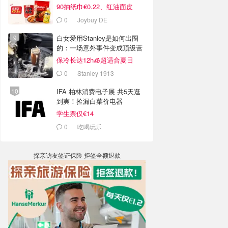
90抽纸巾€0.22、红油面皮
€0.99
0
Joybuy DE
白女爱用Stanley是如何出圈
的：一场意外事件变成顶级营
销案例
保冷长达12h🧊超适合夏日
0
Stanley 1913
IFA 柏林消费电子展 共5天逛
到爽！捡漏白菜价电器
学生票仅€14
0
吃喝玩乐
探亲访友签证保险 拒签全额退款