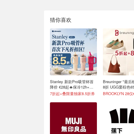
猜你喜欢
Stanley 新款Pro吸管杯首
Breuninger "
降价 €28起🔥保冷12h+，
8折 UGG栗棕色€6
便携不漏水
7折起+叠限量独家8.5折券
BROOKLYN 28仅