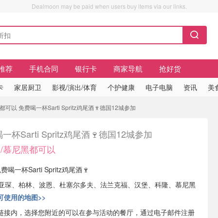
Dealmoon may be paid when users buy items via our links.
推荐
手机合同
银行卡
商家导航
抢好货
卡
家居厨卫
影视/演出/体育
个护健康
电子电脑
资讯
美
可以 免费喝一杯Sarti Spritz鸡尾酒🍷德国12城参加
一杯Sarti Spritz鸡尾酒🍷德国12城参加
堡/慕尼黑都可以
喝一杯Sarti Spritz鸡尾酒🍷
：亚琛、柏林、波恩、杜塞尔多夫、法兰克福、汉堡、科隆、慕尼黑
可使用的地图>>
链接内，选择您附近的可以在参与活动的餐厅，通过电子邮件注册