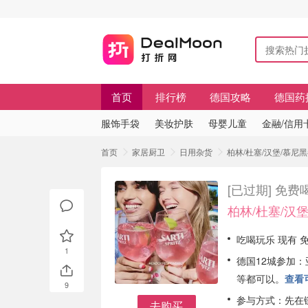
首页
排行榜
德国攻略
德国药
服饰手袋
美妆护肤
母婴儿童
金融/信用
首页
家居厨卫
日用杂货
柏林/杜塞/汉堡/慕尼黑都
[已过期]
免费喝
柏林/杜塞/汉
吃喝玩乐 现有 免费
1
德国12城参加
等都可以。
查看
9
参与方式：先在
去购买