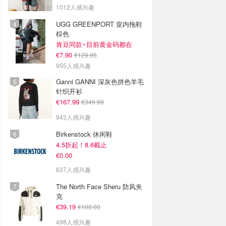
1012人感兴趣
UGG GREENPORT 室内拖鞋
棕色
肯豆同款~目前黄金码都在
€7.90
€129.95
955人感兴趣
Ganni GANNI 深灰色拼色羊毛
针织开衫
€167.99
€349.99
943人感兴趣
Birkenstock 休闲鞋
4.5折起！8.6截止
€0.00
637人感兴趣
The North Face Sheru 防风夹
克
€39.19
€100.00
498人感兴趣