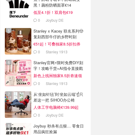
黑！藕粉防晒面罩€14
低至4.1折！双肩包€19
0
Joybuy DE
Stanley x Kacey 联名系列🤠
复刻西部牛仔的乡野时刻
€51起！可叠独家8.5折扣券
0
Stanley 1913
Stanley官网⚡️限时免费DIY刻
字！攻略干货+AI指令直接戳
新色上线🆓独家8.5折劵速领
0
Stanley 1913
从‘坐如针毡’到‘坐如云端’☝️只
差这一把 SIHOO办公椅
人体工学电脑椅€139.99起
0
Joybuy DE
Joybuy 秒杀有点狠… 零食日
用品疯狂捡漏