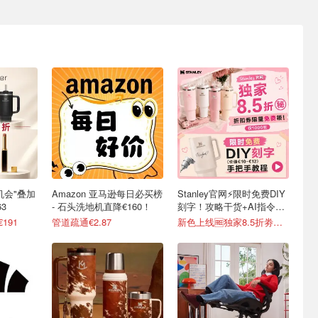
最后机会"叠加
Amazon 亚马逊每日必买榜
Stanley官网⚡️限时免费DIY
3
- 石头洗地机直降€160！
刻字！攻略干货+AI指令直
接戳
€191
管道疏通€2.87
新色上线🆓独家8.5折劵速领