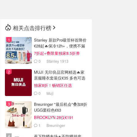
🇳🇿
新西兰
相关点击排行榜
Stanley 新款Pro吸管杯首降价
€28起🔥保冷12h+，便携不漏
水
7折起+叠限量独家8.5折券
0
Stanley 1913
MUJI 无印良品官网精选🔥家
居服睡衣套装仅€35 多色可选
独家8折！畅销区任选
0
Muji
Breuninger "最后机会"叠加8折
UGG栗棕色€63
BROOKLYN 28仅€191
1
Breuninger
蕉下防晒专场☀️不防晒就变