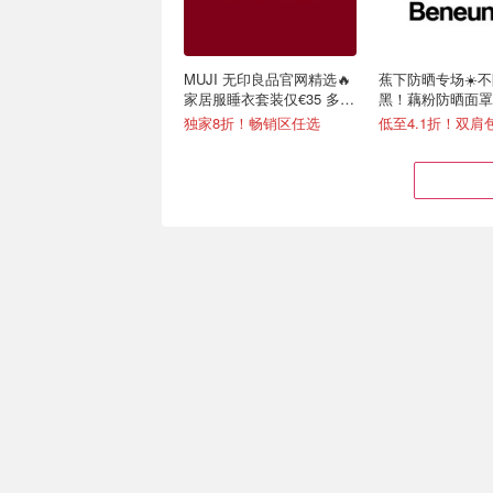
MUJI 无印良品官网精选🔥
蕉下防晒专场☀️
家居服睡衣套装仅€35 多色
黑！藕粉防晒面罩€
可选
独家8折！畅销区任选
低至4.1折！双肩包
Joybuy 秒杀有点狠… 零食
IFA 柏林消费电子
日用品疯狂捡漏
逛到爽！捡漏白菜
90抽纸巾€0.22、红油面皮€0.99
学生票仅€14