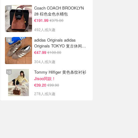
Coach COACH BROOKLYN
28 棕色金色水桶包
€191.99
€375.00
492人感兴趣
adidas Originals adidas
Originals TOKYO 复古休闲鞋
深棕色
€47.99
€100.00
304人感兴趣
Tommy Hilfiger 黄色条纹衬衫
Jisoo同款！
€39.20
€99.90
278人感兴趣