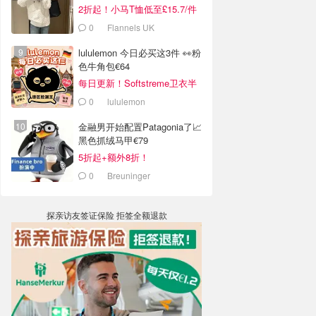
2折起！小马T恤低至£15.7/件
0
Flannels UK
lululemon 今日必买这3件 👀粉
色牛角包€64
每日更新！Softstreme卫衣半
价
0
lululemon
金融男开始配置Patagonia了📈
黑色抓绒马甲€79
5折起+额外8折！
0
Breuninger
探亲访友签证保险 拒签全额退款