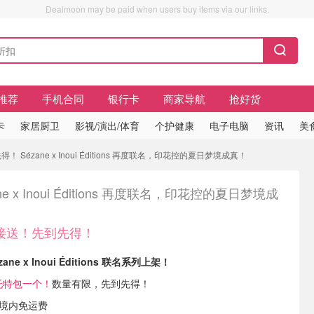
Dealmoon may be paid when users buy items via our links.
推荐
手机合同
银行卡
商家导航
抢好货
卡
家居厨卫
影视/演出/体育
个护健康
电子电脑
资讯
美
Sézane x Inoui Éditions 再度联名，印花控的夏日梦境成真！
ne x Inoui Éditions 再度联名，印花控的夏日梦境成
接送！先到先得！
zane x Inoui Éditions 联名系列上架！
托特包一个！
数量有限，先到先得！
国境内免运费