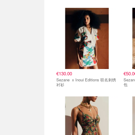
€130.00
€50.0
Sezane x Inoui Editions 联名刺绣
Sezane x Inoui Editi
衬衫
包