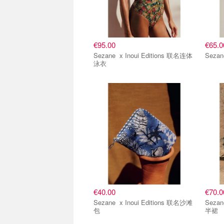
€95.00
€65.0
Sezane x Inoui Editions 联名连体
泳衣
€40.00
€70.0
Sezane x Inoui Editions 联名沙滩
Sezane x Inoui Editi
包
半裙