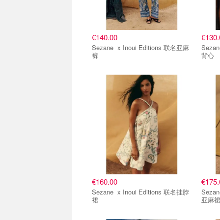
€140.00
€130.
Sezane x Inoui Editions 联名亚麻
Sezane x Inoui Editi
裤
背心
€160.00
€175.
Sezane x Inoui Editions 联名挂脖
Sezane x Inoui Editi
裙
亚麻