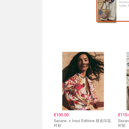
€100.00
€115.
Sezane x Inoui Editions 联名印花
Sezane x Inoui Editi
衬衫
衬衫