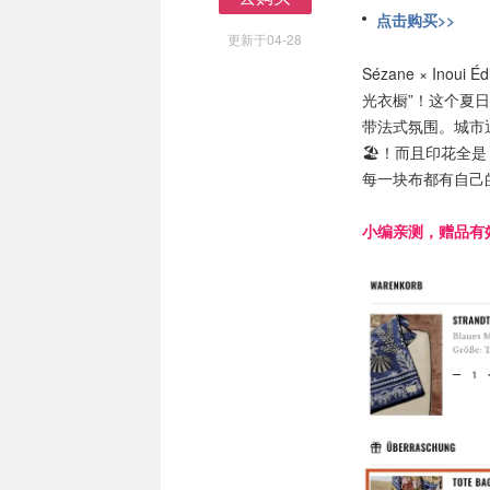
去购买
点击购买>>
更新于04-28
Sézane × In
光衣橱”！这个夏
带法式氛围。城市
🏖️！而且印花全
每一块布都有自己
小编亲测，赠品有