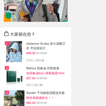
大家都在抢
lululemon Scuba 加大连帽卫
衣 半拉链设计
€69.00
€118.00
2032人感兴趣
ReVive 回春油 护肤套装
含回春油5ml+翡翠面霜10ml
€57.60
€130.00
508人感兴趣
Sandro 千鸟格粗花呢连衣裙
秋冬高级感担当！！
€82.00
€315.00