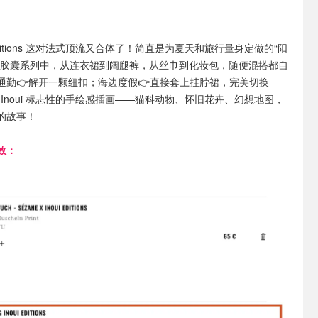
oui Éditions 这对法式顶流又合体了！简直是为夏天和旅行量身定做的“阳
日胶囊系列中，从连衣裙到阔腿裤，从丝巾到化妆包，随便混搭都自
通勤👉解开一颗纽扣；海边度假👉直接套上挂脖裙，完美切换
是 Inoui 标志性的手绘感插画——猫科动物、怀旧花卉、幻想地图，
的故事！
效：