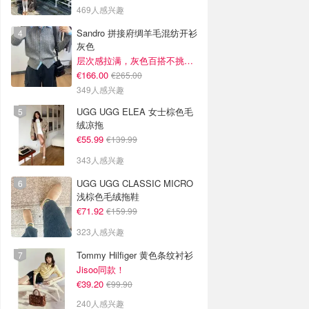
469人感兴趣
Sandro 拼接府绸羊毛混纺开衫
灰色
层次感拉满，灰色百搭不挑人~
€166.00
€265.00
349人感兴趣
UGG UGG ELEA 女士棕色毛
绒凉拖
€55.99
€139.99
343人感兴趣
UGG UGG CLASSIC MICRO
浅棕色毛绒拖鞋
€71.92
€159.99
323人感兴趣
Tommy Hilfiger 黄色条纹衬衫
Jisoo同款！
€39.20
€99.90
240人感兴趣