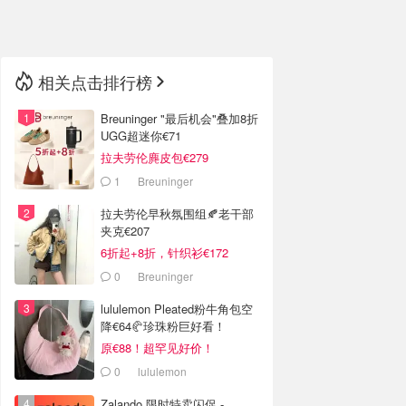
🇳🇿
新西兰
相关点击排行榜
Breuninger "最后机会"叠加8折
UGG超迷你€71
拉夫劳伦麂皮包€279
1
Breuninger
拉夫劳伦早秋氛围组🍂老干部
夹克€207
6折起+8折，针织衫€172
0
Breuninger
lululemon Pleated粉牛角包空
降€64🥐珍珠粉巨好看！
原€88！超罕见好价！
0
lululemon
Zalando 限时特卖闪促 -