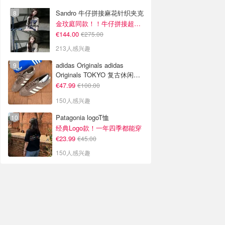
Sandro 牛仔拼接麻花针织夹克
金玟庭同款！！牛仔拼接超有层次感
€144.00
€275.00
213人感兴趣
adidas Originals adidas
Originals TOKYO 复古休闲鞋
深棕色
€47.99
€100.00
150人感兴趣
Patagonia logoT恤
经典Logo款！一年四季都能穿
€23.99
€45.00
150人感兴趣