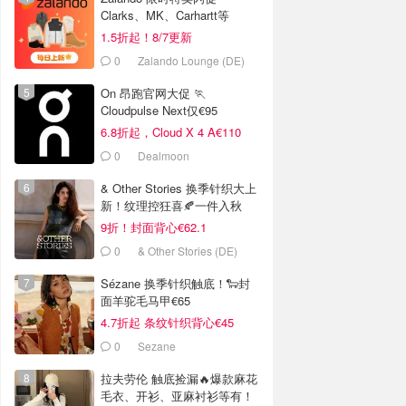
Clarks、MK、Carhartt等
1.5折起！8/7更新
0
Zalando Lounge (DE)
On 昂跑官网大促 🏃
Cloudpulse Next仅€95
6.8折起，Cloud X 4 A€110
0
Dealmoon
& Other Stories 换季针织大上
新！纹理控狂喜🍂一件入秋
9折！封面背心€62.1
0
& Other Stories (DE)
Sézane 换季针织触底！🐑封
面羊驼毛马甲€65
4.7折起 条纹针织背心€45
0
Sezane
拉夫劳伦 触底捡漏🔥爆款麻花
毛衣、开衫、亚麻衬衫等有！