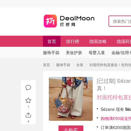
首页
排行榜
德国攻略
德国药
服饰手袋
美妆护肤
母婴儿童
金融/信用
首页
服饰手袋
女装
封面托特包直接送！先到先得！ 
[已过期]
Séza
真！
封面托特包直
1
Sézane 现有
Sé
购物满€50就送
4
订单满€200德
去购买