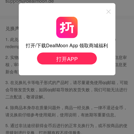
support@dealmoon.de
兑换声明
1. 此兑换活动与苹果公司无关(Apple is not a sponsor of the
打开/下载DealMoon App 领取商城福利
redemptions)；最终解释权归打折网所有。
2. 实物/电子礼卡等商品兑换后一般会在7个工作日之内完成信息审
打开APP
核，审核无误后按兑换订单的顺序发货，因平台对接，物流信息更
新会有延迟，感谢您的理解。
3. 在兑换礼卡等电子形式的产品时，请尽量避免使用qq邮箱，可能
会导致发货失败，如因qq邮箱导致的发货失败，我们可能无法进行
二次配送，敬请谅解。
4. 除商品本身存在质量问题外，商品一经兑换，一律不退还金币，
请兑换前仔细参考使用规则，使用说明，有效期等重要信息。
5. 通过非法途径获得金币后进行的正常兑换行为，或不按商品的使
用规则进行兑换，打折网有权不提供服务。