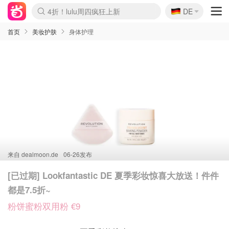
🇩🇪
4折！lulu周四疯狂上新
DE
Boticinal 夏促开抢！
还没结束！&OtherStories大促
Joybuy变相75折 随时失效
速领！Stanley独家85折
疑似霸哥！Camper额外叠85折
Zalando 奥莱闪促！每日更新
Moncler反季囤！5折起+叠9折
Coach Brooklyn仅€192
首页
美妆护肤
身体护理
来自
dealmoon.de
06-26发布
[已过期] Lookfantastic DE 夏季彩妆惊喜大放送！件件
都是7.5折~
粉饼蜜粉双用粉 €9