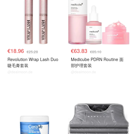
€18.96
€63.83
€25.28
€85.10
Revolution Wrap Lash Duo
Medicube PDRN Routine 面
睫毛膏套装
部护理套装
@dealmoon.de
@dealmoon.de