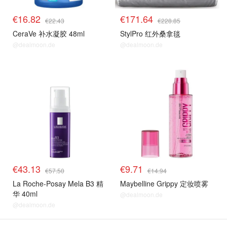
€16.82
€171.64
€22.43
€228.85
CeraVe 补水凝胶 48ml
StylPro 红外桑拿毯
@dealmoon.de
@dealmoon.de
€43.13
€9.71
€57.50
€14.94
La Roche-Posay Mela B3 精
Maybelline Grippy 定妆喷雾
华 40ml
@dealmoon.de
@dealmoon.de