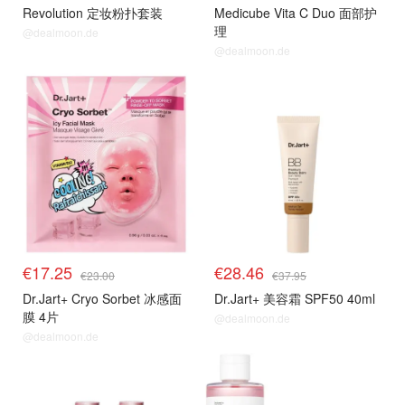
Revolution 定妆粉扑套装
Medicube Vita C Duo 面部护
理
@dealmoon.de
@dealmoon.de
€17.25
€28.46
€23.00
€37.95
Dr.Jart+ Cryo Sorbet 冰感面
Dr.Jart+ 美容霜 SPF50 40ml
膜 4片
@dealmoon.de
@dealmoon.de