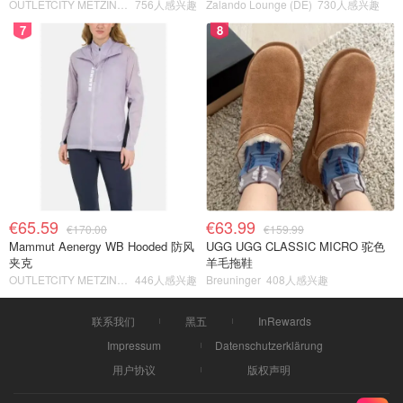
OUTLETCITY METZINGEN
756人感兴趣
Zalando Lounge (DE)
730人感兴趣
7
8
€65.59
€63.99
€170.00
€159.99
Mammut Aenergy WB Hooded 防风
UGG UGG CLASSIC MICRO 驼色
夹克
羊毛拖鞋
OUTLETCITY METZINGEN
446人感兴趣
Breuninger
408人感兴趣
联系我们
黑五
InRewards
Impressum
Datenschutzerklärung
用户协议
版权声明