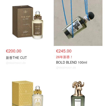
€200.00
€245.00
26年新香！
新香THE CUT
BOLD BLEND 100ml
@dealmoon.de
@dealmoon.de