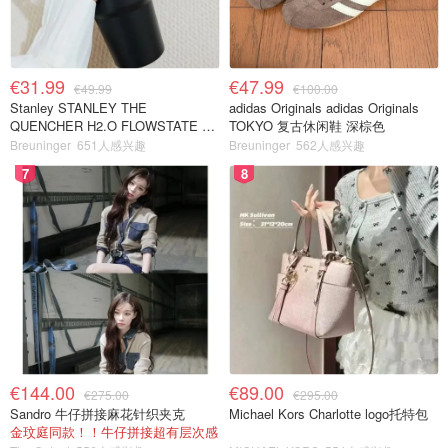
€31.99
€47.99
€49.99
€100.00
Stanley STANLEY THE
adidas Originals adidas Originals
QUENCHER H2.O FLOWSTATE 保
TOKYO 复古休闲鞋 深棕色
温杯 1.18L 黑色
Breuninger
651人感兴趣
Breuninger
562人感兴趣
7
8
€144.00
€89.00
€275.00
€295.00
Sandro 牛仔拼接麻花针织夹克
Michael Kors Charlotte logo托特包
金玟庭同款！！牛仔拼接超有层次感