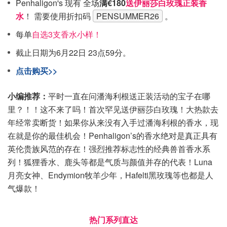
Penhaligon's 现有 全场
满€180
送伊丽莎白玫瑰正装香
水
！ 需要使用折扣码
PENSUMMER26
。
每单
自选3支香水小样！
截止日期为6月22日 23点59分。
点击购买>>
小编推荐：
平时一直在问潘海利根送正装活动的宝子在哪
里？！！这不来了吗！首次罕见送伊丽莎白玫瑰！大热款去
年经常卖断货！如果你从来没有入手过潘海利根的香水，现
在就是你的最佳机会！Penhaligon’s的香水绝对是真正具有
英伦贵族风范的存在！强烈推荐标志性的经典兽首香水系
列！狐狸香水、鹿头等都是气质与颜值并存的代表！Luna
月亮女神、Endymion牧羊少年，Hafelti黑玫瑰等也都是人
气爆款！
热门系列直达