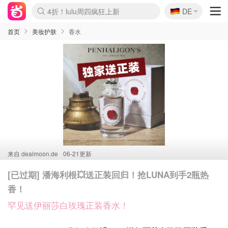
🇩🇪
4折！lulu周四疯狂上新
DE
Boticinal 夏促开抢！
还没结束！&OtherStories大促
Joybuy变相75折 随时失效
速领！Stanley独家85折
疑似霸哥！Camper额外叠85折
Zalando 奥莱闪促！每日更新
Moncler反季囤！5折起+叠9折
Coach Brooklyn仅€192
首页
美妆护肤
香水
来自
dealmoon.de
06-21更新
[已过期] 潘海利根💥送正装回归！抢LUNA到手2瓶热
香！
罕见送伊丽莎白玫瑰正装香水！