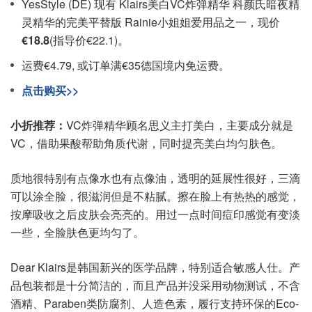
YesStyle (DE) 现有 Klairs美白VC炸弹精华 科颜氏暗夜精
灵精华的完美平替版 Rainie小姐姐爱用品之一，现价
€18.8
(指导价€22.1)。
运费€4.79, 或订单满€35德国境内免运费。
点击购买>>
小折推荐：
VC炸弹精华顾名思义主打美白，主要成分就是
VC，借助果酸帮助角质代谢，同时提亮美白均匀肤色。
质地很特别有点像水也有点像油，透明的延展性很好，三滴
可以涂全脸，很滋润但是不粘腻。擦在脸上有热热的感觉，
按摩吸收之后皮肤会亮亮的。用过一点时间痘印感觉有变淡
一些，全脸肤色更均匀了。
Dear Klairs是韩国新兴的医学品牌，特别适合敏感人仕。产
品包装都是十分简洁的，而且产品并没采用动物测试，不含
酒精、Paraben类防腐剂、人造色素，履行支持环保的Eco-