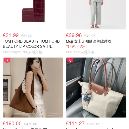
€31.99
€39.96
€63.00
€49.95
TOM FORD BEAUTY TOM FORD
Muji 女士无侧缝法兰绒睡衣
BEAUTY LIP COLOR SATIN
共4色可选~
MATTE 裸玫瑰口红
Breuninger
700人感兴趣
Muji
696人感兴趣
7
8
€190.00
€111.27
€475.00
€160.65