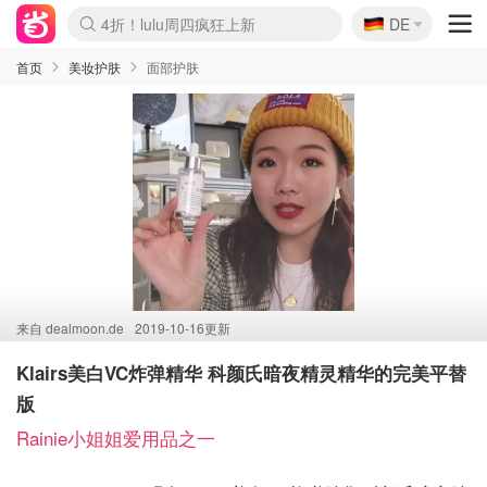
🇩🇪
4折！lulu周四疯狂上新
DE
Boticinal 夏促开抢！
还没结束！&OtherStories大促
Joybuy变相75折 随时失效
速领！Stanley独家85折
疑似霸哥！Camper额外叠85折
Zalando 奥莱闪促！每日更新
Moncler反季囤！5折起+叠9折
Coach Brooklyn仅€192
首页
美妆护肤
面部护肤
来自
dealmoon.de
2019-10-16更新
Klairs美白VC炸弹精华 科颜氏暗夜精灵精华的完美平替
版
Rainie小姐姐爱用品之一