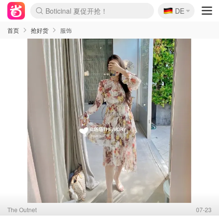
🇩🇪
4折！lulu周四疯狂上新
DE
Boticinal 夏促开抢！
还没结束！&OtherStories大促
Joybuy变相75折 随时失效
速领！Stanley独家85折
疑似霸哥！Camper额外叠85折
Zalando 奥莱闪促！每日更新
Moncler反季囤！5折起+叠9折
Coach Brooklyn仅€192
首页
抢好货
服饰
The Outnet
07-23