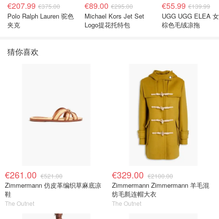
€207.99
€89.00
€55.99
€375.00
€295.00
€139.99
Polo Ralph Lauren 驼色
Michael Kors Jet Set
UGG UGG ELEA 
夹克
Logo提花托特包
棕色毛绒凉拖
猜你喜欢
€261.00
€329.00
€521.00
€2100.00
Zimmermann 仿皮革编织草麻底凉
Zimmermann Zimmermann 羊毛混
鞋
纺毛氈连帽大衣
The Outnet
The Outnet