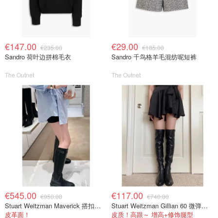
€147.00
€29.00
€235.00
€185.00
Sandro 荷叶边拼棉毛衣
Sandro 千鸟格羊毛混纺呢短裤
The Outnet
The Outnet
€545.00
€117.00
€950.00
€740.00
Stuart Weitzman Maverick 搭扣皮革长靴
Stuart Weitzman Gillian 60 微弹力皮革过膝靴 黑色
皮革面！
皮质！高跟～ 增高+修饰腿型