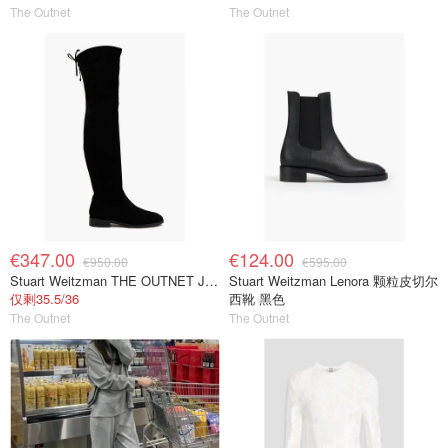
The Outnet
The Outnet
€347.00
€124.00
€950.00
€595.00
Stuart Weitzman THE OUTNET Jocey 弹力绒面过膝靴
Stuart Weitzman Lenora 颗粒皮切尔
仅剩35.5/36
西靴 黑色
The Outnet
The Outnet