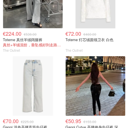
€224.00
€72.00
€536.00
€460.00
Toteme 真丝羊绒阔腿裤
Toteme 灯芯绒圆领卫衣 白色
真丝+羊绒混纺，垂坠感好到走路带风
The Outnet
The Outnet
€70.00
€50.95
€225.00
€155.00
Ganni 浅色高腰直筒牛仔裤
Ganni Cutye 高腰修身牛仔裤 深蓝色