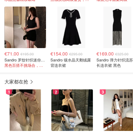
€71.00
€154.00
€169.00
€195.00
€295.00
€325.00
Sandro 罗纹针织迷你连衣裙 黑色
Sandro 镶水晶天鹅绒露
Sandro 弹力针织流
黑色百搭不挑场合，迷你裙长度显腿长！
背连衣裙
长连衣裙 黑色
大家都在抢
1
2
3