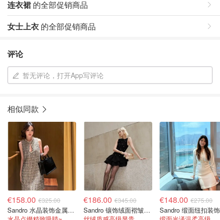
连衣裙
的全部促销商品
女士上衣
的全部促销商品
评论
暂无评论，打开App写评论
相似同款
€158.00
€186.00
€148.00
€325.00
€345.00
€275.00
Sandro 水晶装饰金属感斜纹迷你连衣裙
Sandro 镶饰绒面褶皱迷你连衣裙
水晶点缀精致吸睛~
丝绒质感高级显贵，荷叶边设计灵动又浪漫
缎面光泽温柔高级