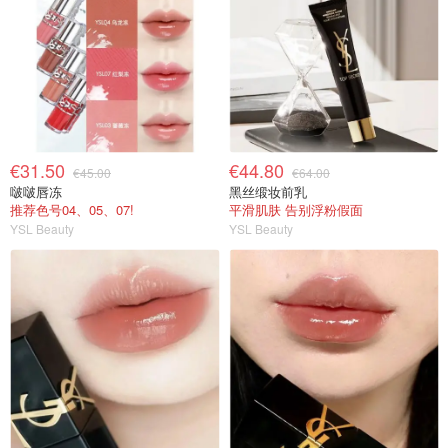
€31.50
€44.80
€45.00
€64.00
啵啵唇冻
黑丝缎妆前乳
推荐色号04、05、07!
平滑肌肤 告别浮粉假面
YSL Beauty
YSL Beauty