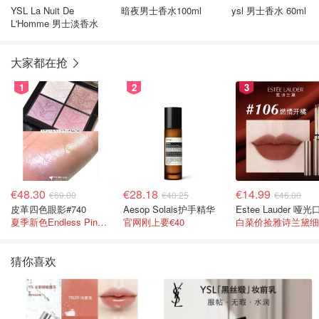
YSL La Nuit De
暗夜男士香水100ml
ysl 男士香水 60ml
L'Homme 男士淡香水
大家都在抢
1
2
3
€48.30
€28.18
€14.99
€69.00
€40.25
€46.00
皮革四色眼影#740
Aesop Solais护手精华
夏季新色Endless Pink 非常仙的亮片盘！
官网刚上要€40
猜你喜欢