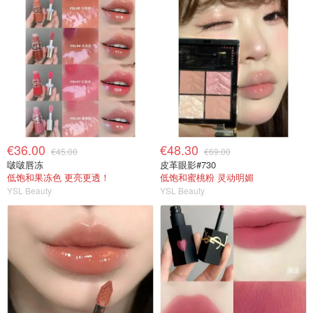
€36.00
€48.30
€45.00
€69.00
啵啵唇冻
皮革眼影#730
低饱和果冻色 更亮更透！
低饱和蜜桃粉 灵动明媚
YSL Beauty
YSL Beauty