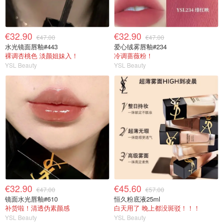
€32.90
€32.90
€47.00
€47.00
水光镜面唇釉#443
爱心绒雾唇釉#234
裸调杏桃色 淡颜姐妹入！
冷调蔷薇粉！
YSL Beauty
YSL Beauty
€32.90
€45.60
€47.00
€57.00
镜面水光唇釉#610
恒久粉底液25ml
补货啦！清透伪素颜感
白天用了 晚上都没斑驳！！！
YSL Beauty
YSL Beauty