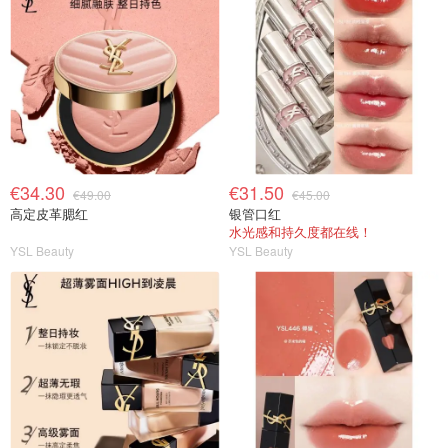
€34.30
€31.50
€49.00
€45.00
高定皮革腮红
银管口红
水光感和持久度都在线！
YSL Beauty
YSL Beauty