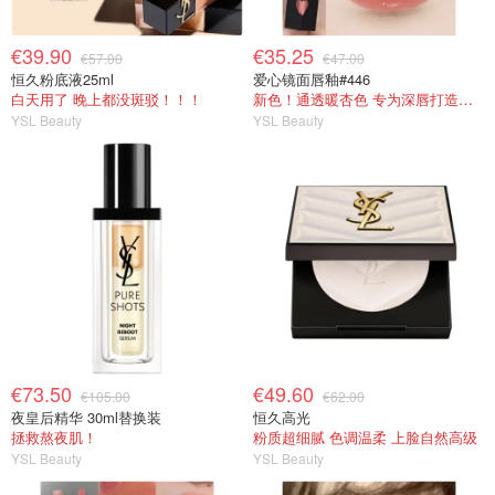
€39.90
€35.25
€57.00
€47.00
恒久粉底液25ml
爱心镜面唇釉#446
白天用了 晚上都没斑驳！！！
新色！通透暖杏色 专为深唇打造的奶茶色
YSL Beauty
YSL Beauty
€73.50
€49.60
€105.00
€62.00
夜皇后精华 30ml替换装
恒久高光
拯救熬夜肌！
粉质超细腻 色调温柔 上脸自然高级
YSL Beauty
YSL Beauty