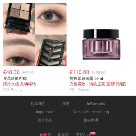
€48.30
€110.00
€69.00
€125.00
皮革眼影#100
提拉紧致面霜 50ml
清冷水感 灵动碎钻
充盈紧致，淡纹提亮 重塑弹润肌！
YSL Beauty
YSL Beauty
联系我们
黑五
InRewards
Impressum
Datenschutzerklärung
用户协议
版权声明
触屏版
电脑版
下载App