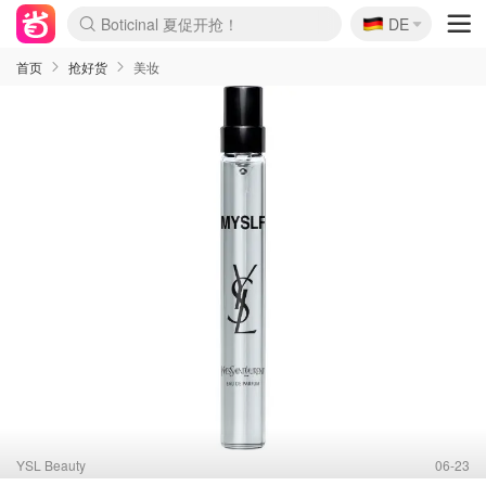
🇩🇪
4折！lulu周四疯狂上新
DE
Boticinal 夏促开抢！
还没结束！&OtherStories大促
Joybuy变相75折 随时失效
速领！Stanley独家85折
疑似霸哥！Camper额外叠85折
Zalando 奥莱闪促！每日更新
Moncler反季囤！5折起+叠9折
Coach Brooklyn仅€192
首页
抢好货
美妆
YSL Beauty
06-23