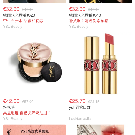
€32.90
€32.90
€47.00
€47.00
镜面水光唇釉#620
镜面水光唇釉#610
杏仁白开水 甜蜜如初恋
补货啦！清透伪素颜感
YSL Beauty
YSL Beauty
€42.00
€25.70
€57.00
€23.45
粉气垫
ysl 圆管口红
高遮瑕度 自然亮泽奶油肌！
YSL Beauty
Lookfantastic