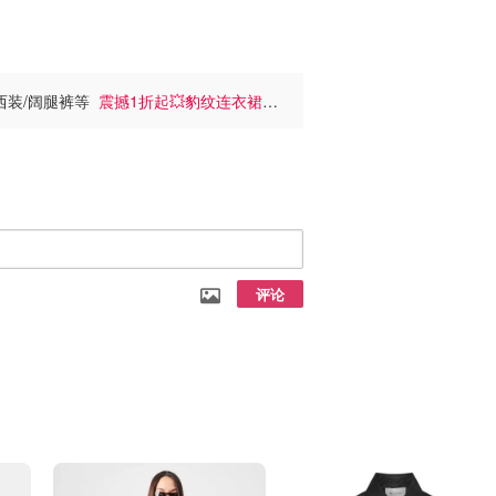
小西装/阔腿裤等
震撼1折起💥豹纹连衣裙才
评论