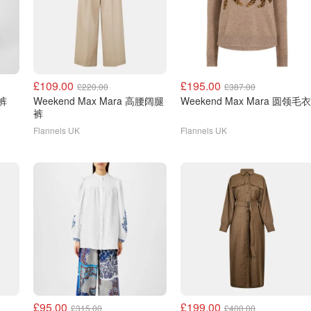
£109.00
£195.00
£220.00
£387.00
腿裤
Weekend Max Mara 高腰阔腿
Weekend Max Mara 圆领毛衣
裤
Flannels UK
Flannels UK
£95.00
£199.00
£315.00
£400.00