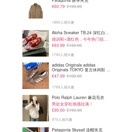
Patagonia 换季夹克
€60.79
€190.00
1865人感兴趣
Aloha Sneaker TB.24 深红白配色
德训鞋+酒红色，今年热门组合！
€63.99
€160.00
1793人感兴趣
adidas Originals adidas
Originals TOKYO 复古休闲鞋 深
棕色
€47.99
€100.00
1769人感兴趣
Polo Ralph Lauren 麻花毛衣
男款女穿松弛感拉满！
£95.00
£190.00
970人感兴趣
Patagonia Skysail 连帽夹克