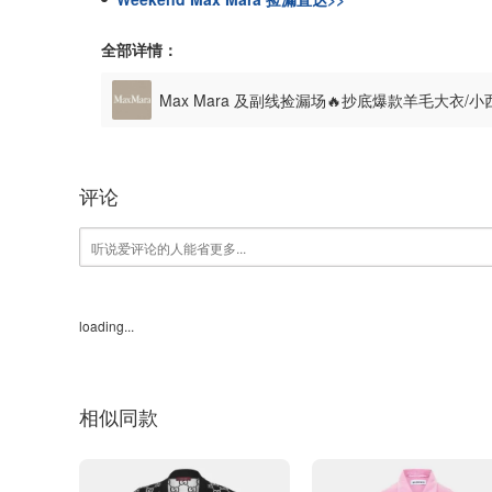
全部详情：
Max Mara 及副线捡漏场🔥抄底爆款羊毛大衣/
£20
评论
loading...
相似同款