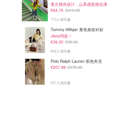
复古撞色设计，山系感直接拉满
€64.79
€210.00
710人感兴趣
Tommy Hilfiger 黄色条纹衬衫
Jisoo同款！
€39.20
€99.90
£269.00
£58.00
642人感兴趣
£375.00
£280.00
Ami Paris 大爱心毛衣
adidas 抓绒夹克
Polo Ralph Lauren 驼色夹克
肖战同款
2.1折！
€207.99
€375.00
Flannels UK
Flannels UK
527人感兴趣