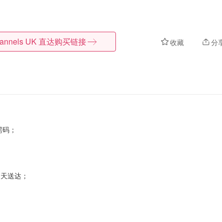
lannels UK
直达购买链接
收藏
分
需码；
21天送达；