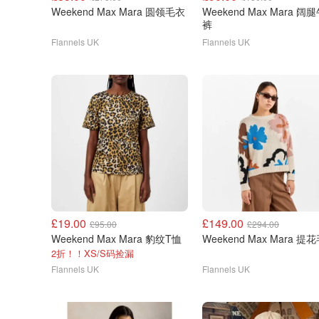
Weekend Max Mara 圆领毛衣
Weekend Max Mara 阔
裤
Flannels UK
Flannels UK
£19.00
£149.00
£95.00
£294.00
Weekend Max Mara 豹纹T恤
Weekend Max Mara 提
2折！！XS/S码捡漏
Flannels UK
Flannels UK