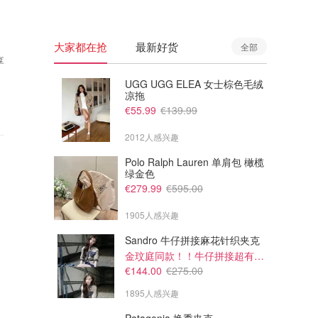
大家都在抢
最新好货
全部
享
UGG UGG ELEA 女士棕色毛绒
凉拖
€55.99
€139.99
2012人感兴趣
Polo Ralph Lauren 单肩包 橄榄
绿金色
€279.99
€595.00
1905人感兴趣
Sandro 牛仔拼接麻花针织夹克
金玟庭同款！！牛仔拼接超有层次感
€144.00
€275.00
1895人感兴趣