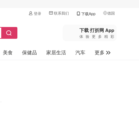
联系我们
德国
登录
下载App
🇺🇸
美国
下载 打折网 App
体验更多精彩
🇨🇳
中国
美食
保健品
家居生活
汽车
更多
🇨🇦
加拿大
🇬🇧
家电数码
英国
母婴玩具
🇩🇪
德国
旅游
🇫🇷
法国
🇮🇹
意大利
🇦🇺
澳洲
🇳🇿
新西兰