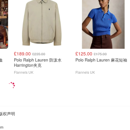
£189.00
£125.00
£235.00
£175.00
T恤
Polo Ralph Lauren 防泼水
Polo Ralph Lauren 麻花短袖
Harrington夹克
Flannels UK
Flannels UK
版权声明
um