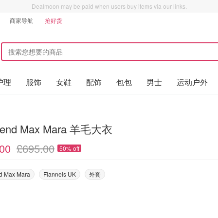
Dealmoon may be paid when users buy items via our links.
商家导航
抢好货
护理
服饰
女鞋
配饰
包包
男士
运动户外
end Max Mara 羊毛大衣
00
£695.00
50% off
d Max Mara
Flannels UK
外套