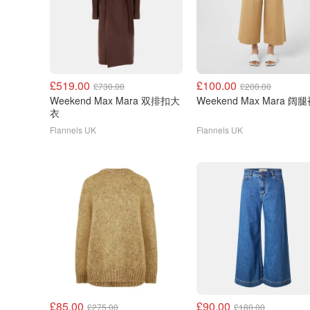
£519.00
£100.00
£730.00
£200.00
Weekend Max Mara 双排扣大
Weekend Max Mara 阔
衣
Flannels UK
Flannels UK
£85.00
£90.00
£275.00
£180.00