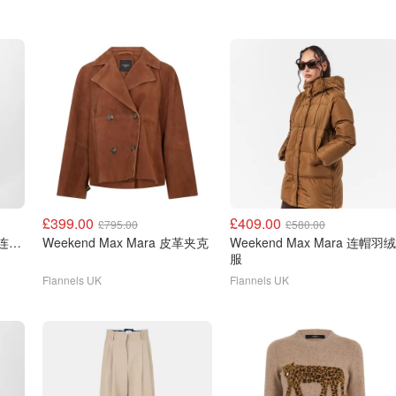
£399.00
£409.00
£795.00
£580.00
Weekend Max Mara 豹纹连衣裙
Weekend Max Mara 皮革夹克
Weekend Max Mara 连帽羽绒
服
Flannels UK
Flannels UK