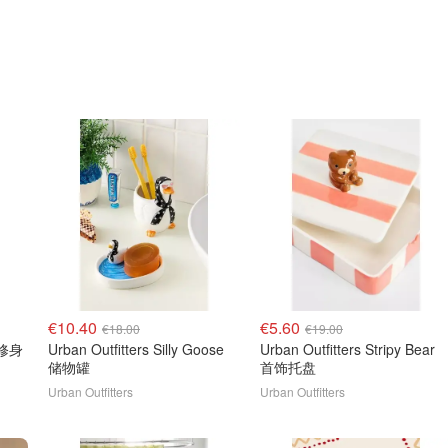
€10.40
€5.60
€18.00
€19.00
a 修身
Urban Outfitters Silly Goose
Urban Outfitters Stripy Bear
储物罐
首饰托盘
Urban Outfitters
Urban Outfitters