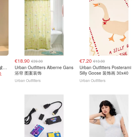
€18.90
€7.20
€39.00
€13.00
Urban Outfitters UO Ana 皱褶七分袖上衣
Urban Outfitters Alberne Gans
Urban Outfitters Posterami
浴帘 图案装饰
Silly Goose 装饰画 30x40
悦
Urban Outfitters
Urban Outfitters