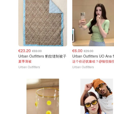
€23.20
€6.00
€69.00
€29.00
Urban Outfitters 豹纹缝制被子
夏季薄被
这个价还犹豫啥？@愉悦愉
Urban Outfitters
Urban Outfitters