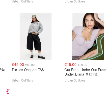
Urban Outfitters
Urban Outfitters
€45.00
€15.00
€89.00
€29.00
n 平角
Dickies Oakport 卫衣
Out From Under Out From
Under Diana 蕾丝T恤
Urban Outfitters
Urban Outfitters