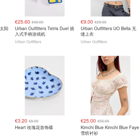
€25.60
€9.00
€49.00
€29.00
o 太阳
Urban Outfitters Tetris Duel 插
Urban Outfitters UO Bella 无
入式手柄游戏机
缝上衣
Urban Outfitters
Urban Outfitters
€3.20
€25.00
€8.00
€55.00
Heart 玫瑰花首饰碟
Kimchi Blue Kimchi Blue Faye
雪纺衬衫