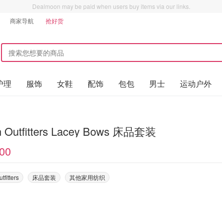
Dealmoon may be paid when users buy items via our links.
商家导航
抢好货
护理
服饰
女鞋
配饰
包包
男士
运动户外
n Outfitters Lacey Bows 床品套装
00
tfitters
床品套装
其他家用纺织