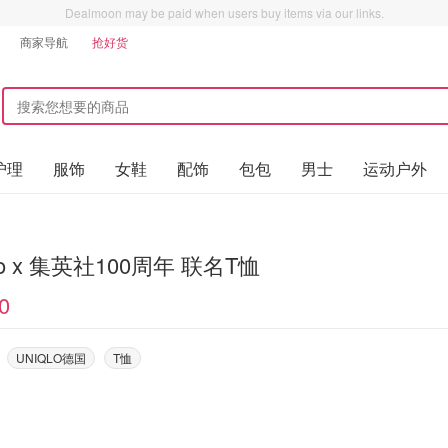
Dealmoon may be paid when users buy items via our links.
商家导航
抢好货
护理
服饰
女鞋
配饰
包包
男士
运动户外
qlo x 集英社100周年 联名T恤
0
UNIQLO德国
T恤