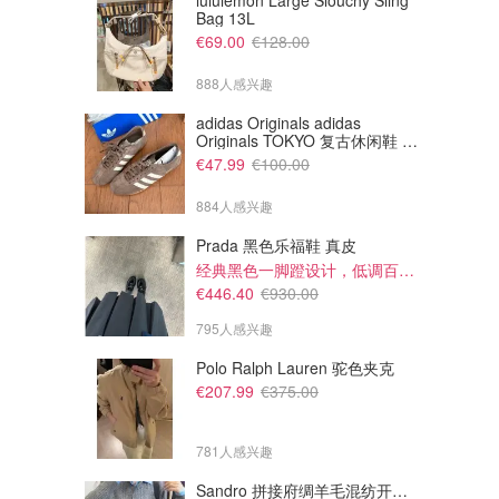
lululemon Large Slouchy Sling
Bag 13L
€69.00
€128.00
888人感兴趣
adidas Originals adidas
Originals TOKYO 复古休闲鞋 深
棕色
€47.99
€100.00
884人感兴趣
Prada 黑色乐福鞋 真皮
经典黑色一脚蹬设计，低调百搭又高级
€19.90
€19.90
€446.40
€930.00
Uniqlo x MoMA 联名T恤
Uniqlo x Tate 联名T恤
795人感兴趣
UNIQLO德国
UNIQLO德国
Polo Ralph Lauren 驼色夹克
€207.99
€375.00
781人感兴趣
Sandro 拼接府绸羊毛混纺开衫 灰色