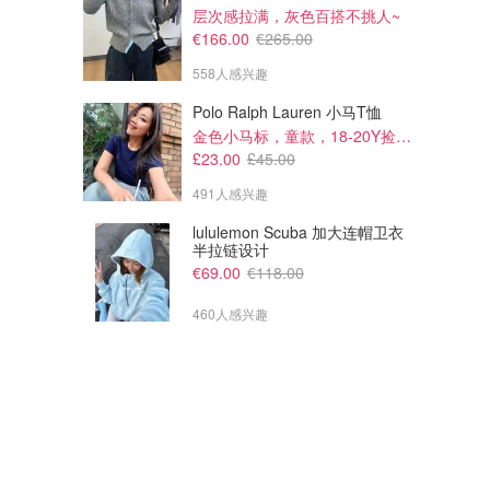
层次感拉满，灰色百搭不挑人~
€166.00
€265.00
558人感兴趣
Polo Ralph Lauren 小马T恤
金色小马标，童款，18-20Y捡漏！
£23.00
£45.00
491人感兴趣
lululemon Scuba 加大连帽卫衣
半拉链设计
€69.00
€118.00
460人感兴趣