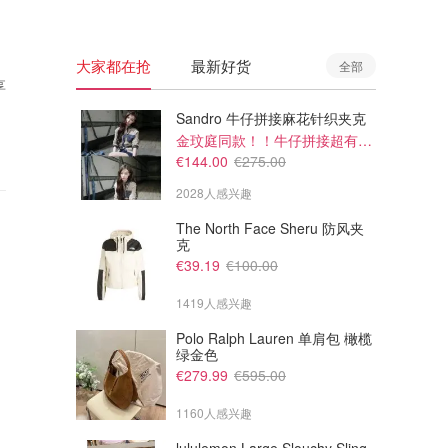
大家都在抢
最新好货
全部
享
Sandro 牛仔拼接麻花针织夹克
金玟庭同款！！牛仔拼接超有层次感
€144.00
€275.00
2028人感兴趣
The North Face Sheru 防风夹
克
€39.19
€100.00
1419人感兴趣
Polo Ralph Lauren 单肩包 橄榄
绿金色
€279.99
€595.00
1160人感兴趣