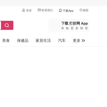
联系我们
德国
登录
下载App
🇺🇸
美国
下载 打折网 App
体验更多精彩
🇨🇳
中国
美食
保健品
家居生活
汽车
更多
🇨🇦
加拿大
🇬🇧
家电数码
英国
母婴玩具
🇩🇪
德国
旅游
🇫🇷
法国
🇮🇹
意大利
🇦🇺
澳洲
🇳🇿
新西兰