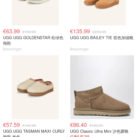
€63.99
€135.99
€159.99
€259.99
UGG UGG GOLDENSTAR 松绿色
UGG UGG BAILEY TIE 驼色加绒靴
拖鞋
Breuninger
Breuninger
€57.59
€86.40
€144.99
€180.00
UGG UGG TASMAN MAXI CURLY
UGG Classic Ultra Mini 沙色踝靴
拖鞋 米色
仅剩US7码