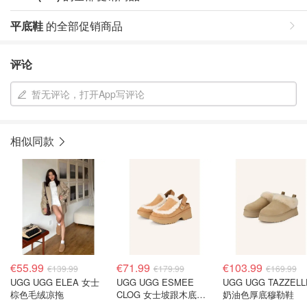
平底鞋
的全部促销商品
评论
暂无评论，打开App写评论
相似同款
€55.99
€71.99
€103.99
€139.99
€179.99
€169.99
UGG UGG ELEA 女士
UGG UGG ESMEE
UGG UGG TAZZELL
棕色毛绒凉拖
CLOG 女士坡跟木底拖
奶油色厚底穆勒鞋
鞋 驼色米白