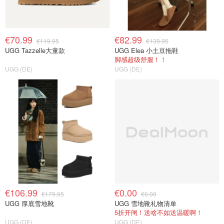
€70.99
€82.99
€119.95
€139.95
UGG Tazzelle大童款
UGG Elea 小土豆拖鞋
脚感超级舒服！！
UGG (DE)
UGG (DE)
€106.99
€0.00
€179.95
€0.00
UGG 厚底雪地靴
UGG 雪地靴礼物清单
5折开闸！送啥不如送温暖啊！
UGG (DE)
UGG (DE)