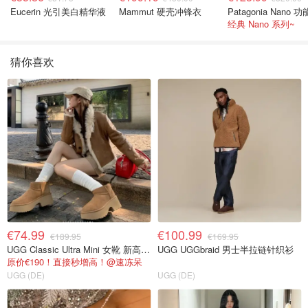
Eucerin 光引美白精华液
Mammut 硬壳冲锋衣
经典 Nano 系列~
猜你喜欢
€74.99
€100.99
€189.95
€169.95
UGG Classic Ultra Mini 女靴 新高度版
UGG UGGbraid 男士半拉链针织衫
原价€190！直接秒增高！@速冻呆
UGG (DE)
UGG (DE)