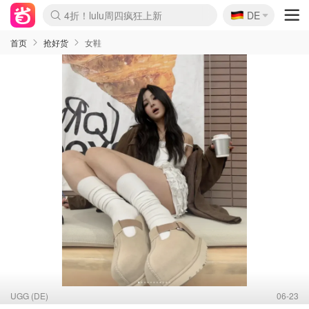
🇩🇪
4折！lulu周四疯狂上新
DE
Boticinal 夏促开抢！
还没结束！&OtherStories大促
Joybuy变相75折 随时失效
速领！Stanley独家85折
疑似霸哥！Camper额外叠85折
Zalando 奥莱闪促！每日更新
Moncler反季囤！5折起+叠9折
Coach Brooklyn仅€192
首页
抢好货
女鞋
UGG (DE)
06-23