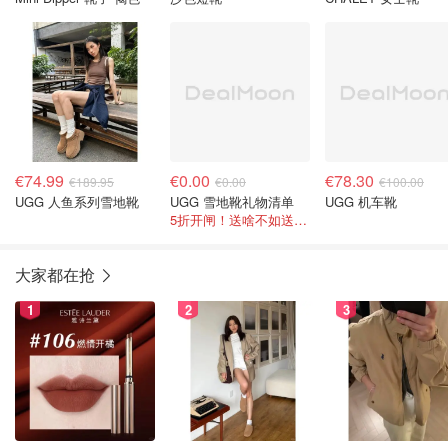
€74.99
€0.00
€78.30
€189.95
€0.00
€100.00
UGG 人鱼系列雪地靴
UGG 雪地靴礼物清单
UGG 机车靴
5折开闸！送啥不如送温暖啊！
大家都在抢
1
2
3