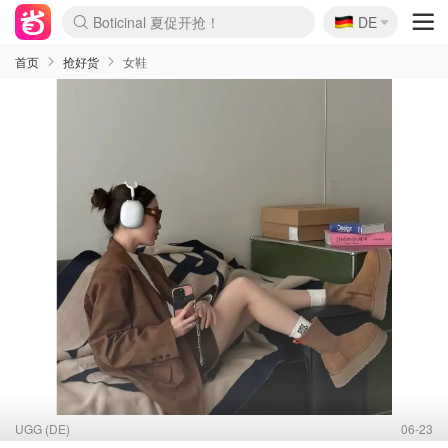
Boticinal 夏促开抢！
🇩🇪
4折！lulu周四疯狂上新
DE
还没结束！&OtherStories大促
Joybuy变相75折 随时失效
速领！Stanley独家85折
疑似霸哥！Camper额外叠85折
Zalando 奥莱闪促！每日更新
Moncler反季囤！5折起+叠9折
Coach Brooklyn仅€192
首页
抢好货
女鞋
UGG (DE)
06-23