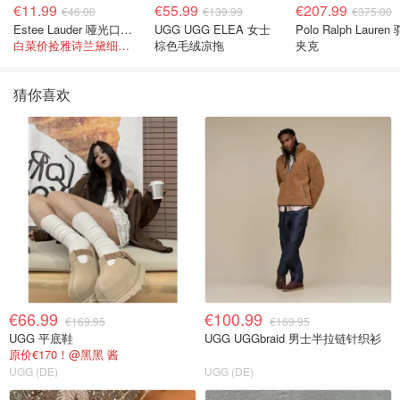
€11.99
€55.99
€207.99
€46.00
€139.99
€375.00
Estee Lauder 哑光口红 double or nothing色号
UGG UGG ELEA 女士
Polo Ralph Lauren
白菜价捡雅诗兰黛细管！薄涂没毛病
棕色毛绒凉拖
夹克
猜你喜欢
€66.99
€100.99
€169.95
€169.95
UGG 平底鞋
UGG UGGbraid 男士半拉链针织衫
原价€170！@黑黑 酱
UGG (DE)
UGG (DE)