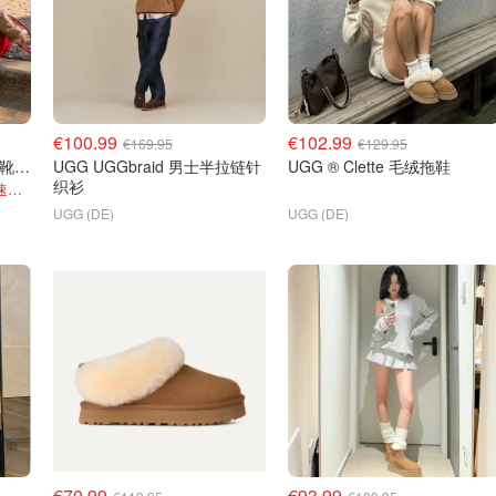
€100.99
€102.99
€169.95
€129.95
UGG Classic Ultra Mini 女靴 新高度版
UGG UGGbraid 男士半拉链针
UGG ® Clette 毛绒拖鞋
织衫
原价€190！直接秒增高！@速冻呆
UGG (DE)
UGG (DE)
€70.99
€93.99