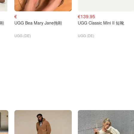
€
€139.95
童鞋
UGG Bea Mary Jane拖鞋
UGG Classic Mini II 短靴
UGG (DE)
UGG (DE)