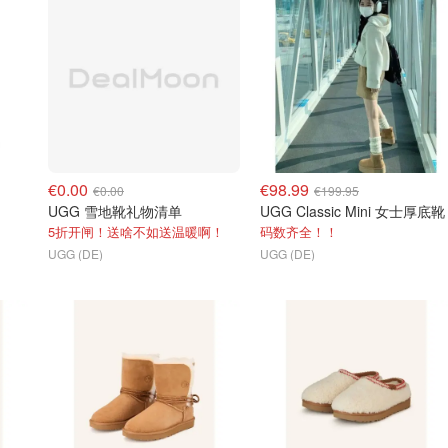
€0.00
€98.99
€0.00
€199.95
UGG 雪地靴礼物清单
UGG Classic Mini 女士厚底靴
5折开闸！送啥不如送温暖啊！
码数齐全！！
UGG (DE)
UGG (DE)