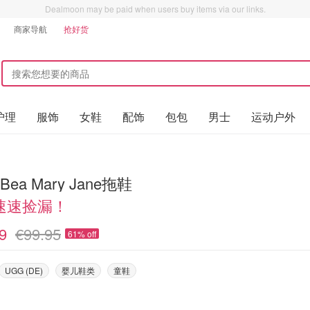
Dealmoon may be paid when users buy items via our links.
商家导航
抢好货
护理
服饰
女鞋
配饰
包包
男士
运动户外
Bea Mary Jane拖鞋
速速捡漏！
9
€99.95
61% off
UGG (DE)
婴儿鞋类
童鞋