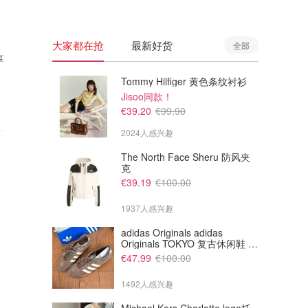
大家都在抢
最新好货
全部
享
Tommy Hilfiger 黄色条纹衬衫
Jisoo同款！
€39.20
€99.90
2024人感兴趣
The North Face Sheru 防风夹
克
€39.19
€100.00
1937人感兴趣
adidas Originals adidas
Originals TOKYO 复古休闲鞋 深
棕色
€47.99
€100.00
1492人感兴趣