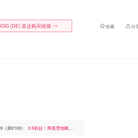
UGG (DE)
直达购买链接
收藏
分
99（原€100）
3.9折起！厚底雪地靴