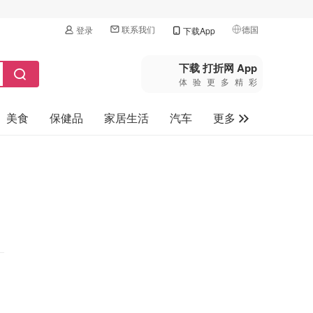
联系我们
德国
登录
下载App
🇺🇸
美国
下载 打折网 App
体验更多精彩
🇨🇳
中国
美食
保健品
家居生活
汽车
更多
🇨🇦
加拿大
🇬🇧
家电数码
英国
母婴玩具
🇩🇪
德国
旅游
🇫🇷
法国
🇮🇹
意大利
🇦🇺
澳洲
🇳🇿
新西兰