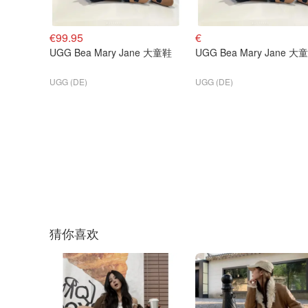
€99.95
€
UGG Bea Mary Jane 大童鞋
UGG Bea Mary Jane 大
UGG (DE)
UGG (DE)
猜你喜欢