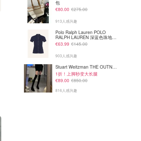
包
€80.00
€275.00
€119.95
€114.95
913人感兴趣
UGG Classic Ultra Mini 短靴
UGG Classic Ultra Mini童鞋 弹
力短靴
Polo Ralph Lauren POLO
RALPH LAUREN 深蓝色珠地布
UGG (DE)
UGG (DE)
Polo衫
€63.99
€145.00
903人感兴趣
Stuart Weitzman THE OUTNET Jocey 弹力绒面过膝靴
1折！上脚秒变大长腿
€89.00
€850.00
816人感兴趣