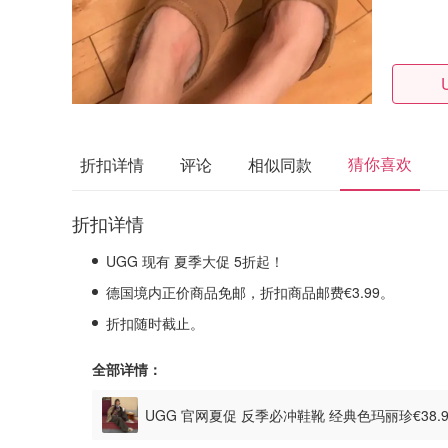
猜你喜欢
折扣详情
评论
相似同款
折扣详情
UGG 现有 夏季大促 5折起！
德国境内正价商品免邮，折扣商品邮费€3.99。
折扣随时截止。
全部详情：
UGG 官网夏促 反季必冲鞋靴 经典色玛丽珍€38.
€74.99