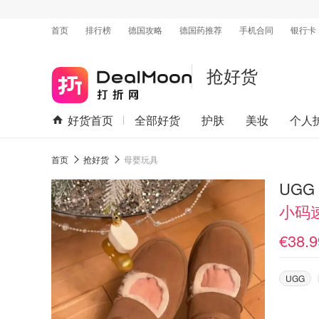
首页
排行榜
德国攻略
德国药推荐
手机合同
银行卡
抢好货
好货首页
全部好货
护肤
美妆
个人
首页
抢好货
母婴玩具
UGG 
小码
€38.9
UGG