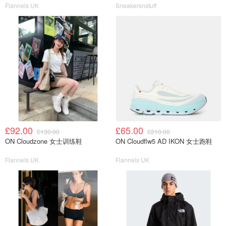
Flannels UK
Sneakersnstuff
£92.00
£65.00
£130.00
£210.00
ON Cloudzone 女士训练鞋
ON Cloudflw5 AD IKON 女士跑鞋
Flannels UK
Flannels UK