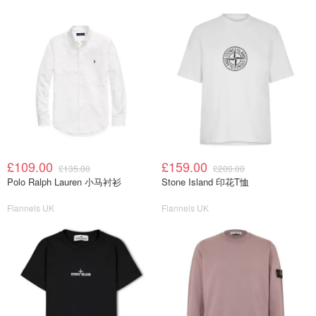
£109.00
£159.00
£135.00
£200.00
Polo Ralph Lauren 小马衬衫
Stone Island 印花T恤
Flannels UK
Flannels UK