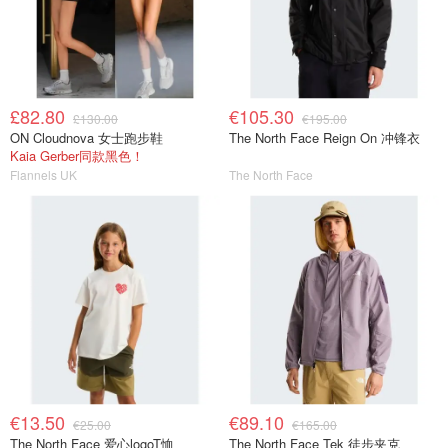
£82.80
€105.30
£130.00
€195.00
ON Cloudnova 女士跑步鞋
The North Face Reign On 冲锋衣
Kaia Gerber同款黑色！
Flannels UK
The North Face
€13.50
€89.10
€25.00
€165.00
The North Face 爱心logoT恤
The North Face Tek 徒步夹克