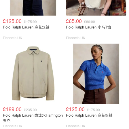
£125.00
£65.00
£175.00
£80.00
Polo Ralph Lauren 麻花短袖
Polo Ralph Lauren 小马T恤
Flannels UK
Flannels UK
£189.00
£125.00
£235.00
£175.00
Polo Ralph Lauren 防泼水Harrington
Polo Ralph Lauren 麻花短袖
夹克
Flannels UK
Flannels UK