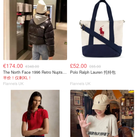
€174.00
£52.00
€348.00
£65.00
The North Face 1996 Retro Nuptse 短款羽绒服
Polo Ralph Lauren 托特包
半价！仅剩XL！
Flannels UK
Flannels UK