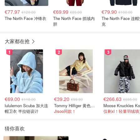
€77.97
€69.99
€79.90
€120.00
€85.00
€100.00
The North Face 冲锋衣
The North Face 抓绒内
The North Face 连
胆
克
大家都在抢
1
2
3
€69.00
€39.20
€266.63
€118.00
€99.90
€695.00
lululemon Scuba 加大连
Tommy Hilfiger 黄色条纹衬衫
帽卫衣 半拉链设计
Jisoo同款！
猜你喜欢