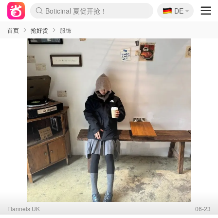
🇩🇪
4折！lulu周四疯狂上新
DE
Boticinal 夏促开抢！
还没结束！&OtherStories大促
Joybuy变相75折 随时失效
速领！Stanley独家85折
疑似霸哥！Camper额外叠85折
Zalando 奥莱闪促！每日更新
Moncler反季囤！5折起+叠9折
Coach Brooklyn仅€192
首页
抢好货
服饰
Flannels UK
06-23