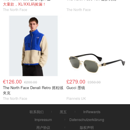
大童款，XL/XXL码捡漏！
The North Face
The North Face
€126.00
£279.00
€200.00
£350.00
The North Face Denali Retro 摇粒绒
Gucci 墨镜
夹克
The North Face
Flannels UK
联系我们
黑五
InRewards
Impressum
Datenschutzerklärung
用户协议
版权声明