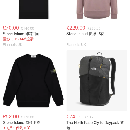
£70.00
£229.00
£140.00
£285.00
Stone Island 印花T恤
Stone Island 抓绒卫衣
童款，12/14Y捡漏
Flannels UK
Flannels UK
£52.00
€74.00
£170.00
€105.00
Stone Island 圆领卫衣
The North Face Clyffe Daypack 背
3.1折！仅剩10Y
包