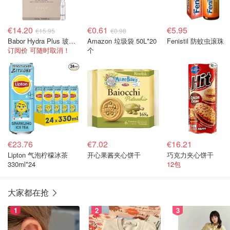
€14.20
€0.61
€5.95
€15.95
€0.98
Babor Hydra Plus 玻尿酸精华 7支
Amazon 垃圾袋 50L*20
Fenistil 防蚊虫滚珠
订阅价 可随时取消！
个
€23.76
€7.02
€16.21
Lipton 气泡柠檬冰茶
开心果酱夹心饼干
巧克力夹心饼干
330ml*24
12包
大家都在抢
1
2
3