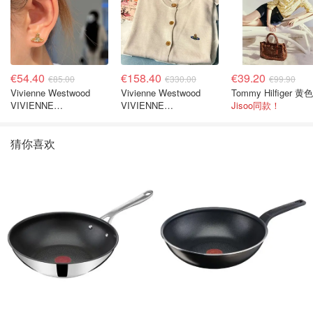
€54.40
€158.40
€39.20
€85.00
€330.00
€99.90
Vivienne Westwood
Vivienne Westwood
VIVIENNE
VIVIENNE
Jisoo同款！
WESTWOOD Nano
WESTWOOD 'Bea' 短款
Solitaire 耳环
开衫
猜你喜欢