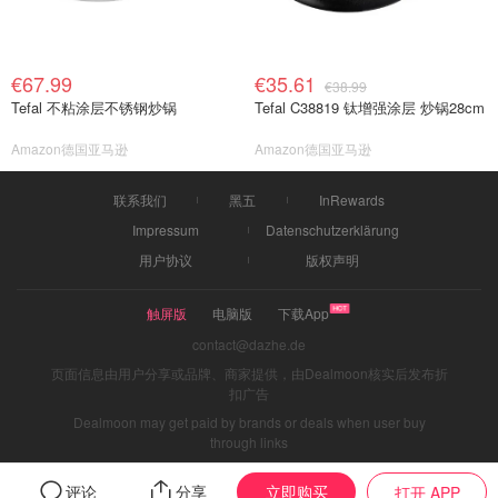
€67.99
€35.61
€38.99
Tefal 不粘涂层不锈钢炒锅
Tefal C38819 钛增强涂层 炒锅28cm
Amazon德国亚马逊
Amazon德国亚马逊
联系我们
黑五
InRewards
Impressum
Datenschutzerklärung
用户协议
版权声明
触屏版
电脑版
下载App
contact@dazhe.de
页面信息由用户分享或品牌、商家提供，由Dealmoon核实后发布折
扣广告
Dealmoon may get paid by brands or deals when user buy
through links
立即购买
评论
分享
打开 APP