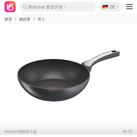
🇩🇪
4折！lulu周四疯狂上新
DE
Boticinal 夏促开抢！
还没结束！&OtherStories大促
Joybuy变相75折 随时失效
速领！Stanley独家85折
疑似霸哥！Camper额外叠85折
Zalando 奥莱闪促！每日更新
Moncler反季囤！5折起+叠9折
Coach Brooklyn仅€192
首页
抢好货
男士
Amazon德国亚马逊
06-23