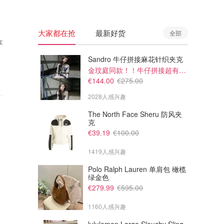
大家都在抢
最新好货
全部
享
Sandro 牛仔拼接麻花针织夹克
金玟庭同款！！牛仔拼接超有层次感
€144.00
€275.00
2028人感兴趣
The North Face Sheru 防风夹
克
€39.19
€100.00
1419人感兴趣
Polo Ralph Lauren 单肩包 橄榄
绿金色
€279.99
€595.00
1160人感兴趣