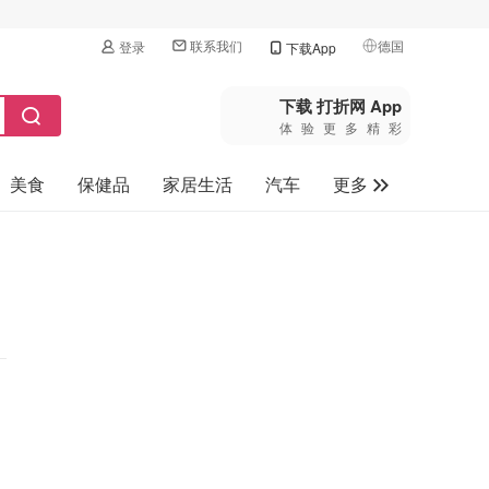
联系我们
德国
登录
下载App
🇺🇸
美国
下载 打折网 App
体验更多精彩
🇨🇳
中国
美食
保健品
家居生活
汽车
更多
🇨🇦
加拿大
🇬🇧
家电数码
英国
母婴玩具
🇩🇪
德国
旅游
🇫🇷
法国
🇮🇹
意大利
🇦🇺
澳洲
🇳🇿
新西兰