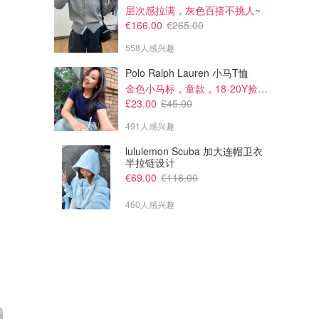
层次感拉满，灰色百搭不挑人~
€166.00
€265.00
558人感兴趣
Polo Ralph Lauren 小马T恤
€59.99
€10.89
€99.99
€12.99
金色小马标，童款，18-20Y捡漏！
INSTAX PAL 紫色
Instax Mini Film 爱心相纸
£23.00
£45.00
491人感兴趣
Amazon德国亚马逊
Amazon德国亚马逊
lululemon Scuba 加大连帽卫衣
半拉链设计
€69.00
€118.00
460人感兴趣