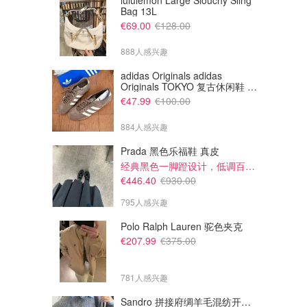
lululemon Large Slouchy Sling
Bag 13L
€69.00
€128.00
888人感兴趣
adidas Originals adidas
Originals TOKYO 复古休闲鞋 深
棕色
€47.99
€100.00
884人感兴趣
Prada 黑色乐福鞋 真皮
经典黑色一脚蹬设计，低调百搭又高级
€446.40
€930.00
795人感兴趣
Polo Ralph Lauren 驼色夹克
€207.99
€375.00
781人感兴趣
Sandro 拼接府绸羊毛混纺开衫 灰色