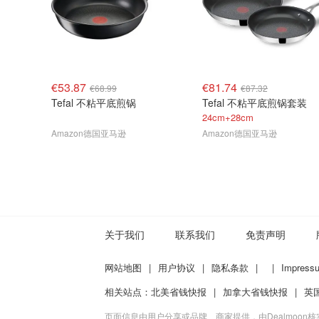
€53.87
€81.74
€68.99
€87.32
Tefal 不粘平底煎锅
Tefal 不粘平底煎锅套装
24cm+28cm
Amazon德国亚马逊
Amazon德国亚马逊
关于我们
联系我们
免责声明
网站地图
|
用户协议
|
隐私条款
|
|
Impress
相关站点：
北美省钱快报
|
加拿大省钱快报
|
英
页面信息由用户分享或品牌、商家提供，由Dealmoon