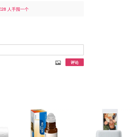
28 人手囤一个
评论