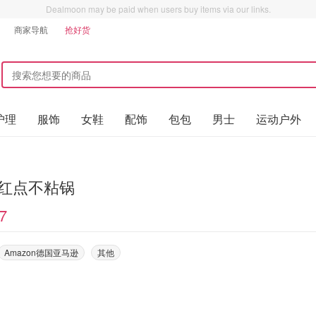
Dealmoon may be paid when users buy items via our links.
商家导航
抢好货
护理
服饰
女鞋
配饰
包包
男士
运动户外
al 红点不粘锅
7
Amazon德国亚马逊
其他