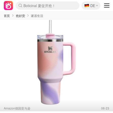
🇩🇪
Boticinal 夏促开抢！
DE
4折！lulu周四疯狂上新
还没结束！&OtherStories大促
Joybuy变相75折 随时失效
速领！Stanley独家85折
疑似霸哥！Camper额外叠85折
Zalando 奥莱闪促！每日更新
Moncler反季囤！5折起+叠9折
Coach Brooklyn仅€192
首页
抢好货
家居生活
Amazon德国亚马逊
06-23