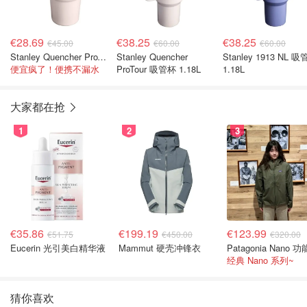
€28.69
€38.25
€38.25
€45.00
€60.00
€60.00
Stanley Quencher ProTour 吸管杯 0.59L
Stanley Quencher
Stanley 1913 NL 
便宜疯了！便携不漏水
ProTour 吸管杯 1.18L
1.18L
大家都在抢
1
2
3
€35.86
€199.19
€123.99
€51.75
€450.00
€320.00
Eucerin 光引美白精华液
Mammut 硬壳冲锋衣
经典 Nano 系列~
猜你喜欢