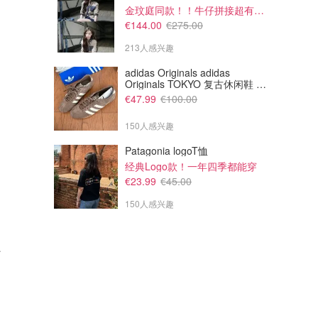
金玟庭同款！！牛仔拼接超有层次感
€144.00
€275.00
213人感兴趣
adidas Originals adidas
Originals TOKYO 复古休闲鞋 深
棕色
€47.99
€100.00
150人感兴趣
Patagonia logoT恤
经典Logo款！一年四季都能穿
€23.99
€45.00
150人感兴趣
45ml