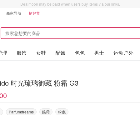
Dealmoon may be paid when users buy items via our links.
商家导航
抢好货
护理
服饰
女鞋
配饰
包包
男士
运动户外
seido 时光琉璃御藏 粉霜 G3
00
o
Parfumdreams
眼霜
粉底