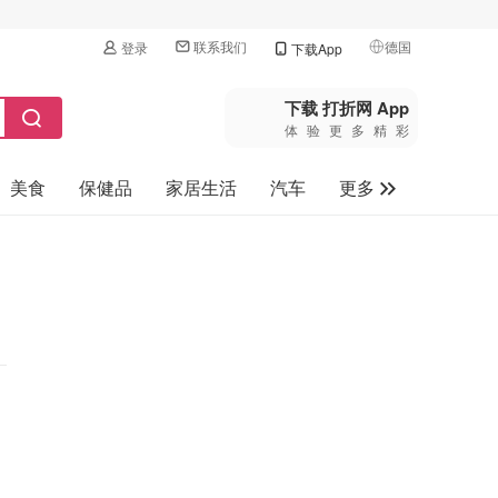
联系我们
德国
登录
下载App
🇺🇸
美国
下载 打折网 App
体验更多精彩
🇨🇳
中国
美食
保健品
家居生活
汽车
更多
🇨🇦
加拿大
🇬🇧
家电数码
英国
母婴玩具
🇩🇪
德国
旅游
🇫🇷
法国
🇮🇹
意大利
🇦🇺
澳洲
🇳🇿
新西兰