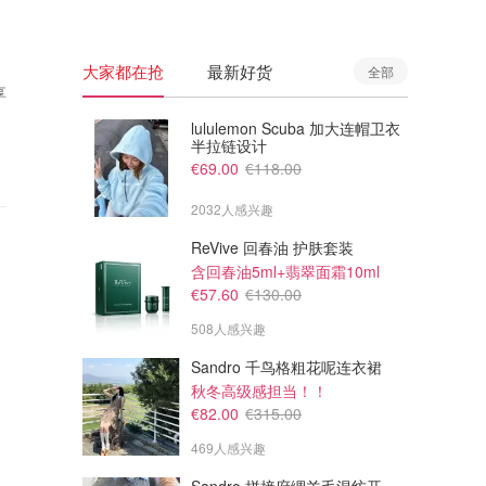
大家都在抢
最新好货
全部
享
lululemon Scuba 加大连帽卫衣
半拉链设计
€69.00
€118.00
2032人感兴趣
ReVive 回春油 护肤套装
含回春油5ml+翡翠面霜10ml
€57.60
€130.00
508人感兴趣
Sandro 千鸟格粗花呢连衣裙
秋冬高级感担当！！
€82.00
€315.00
469人感兴趣