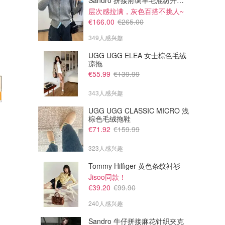
Sandro 拼接府绸羊毛混纺开衫 灰色
层次感拉满，灰色百搭不挑人~
€166.00
€265.00
349人感兴趣
UGG UGG ELEA 女士棕色毛绒
凉拖
€55.99
€139.99
343人感兴趣
UGG UGG CLASSIC MICRO 浅
棕色毛绒拖鞋
€76.26
€3.15
€125.50
€7.87
€71.92
€159.99
Clarins 花样年华日霜50ml+晚
Shiseido 悦薇 紧致眼膜 1片
霜15ml+睫毛膏
！
323人感兴趣
不止去眼纹 还能去颈纹！！
Parfumdreams
Stylevana DE
Tommy Hilfiger 黄色条纹衬衫
Jisoo同款！
€39.20
€99.90
240人感兴趣
Sandro 牛仔拼接麻花针织夹克