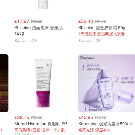
€17.97
€52.40
€26.63
€71.16
Shiseido 洁面泡沫 敏感肌
Shiseido 流金胶原霜 50g
125g
7天促胶原 直击断崖式衰老
Stylevana DE
Stylevana DE
€39.75
€40.95
€53.00
€63.20
Murad Hydration 保湿乳 SPF50
Kerastase 极光洗发水500ml
1
高倍防晒+面霜 省掉一个护肤步骤！
焕亮光泽 深层补水
795,00 € / 1 l