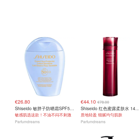
€26.80
€44.10
€78.00
Shiseido 敏胖子防晒霜SPF50+ 150ml
Shiseido 红色蜜露柔肤水 1
敏感肌选这款！不油不闷不刺激
质地轻盈 细腻均匀肌肤
Parfumdreams
Parfumdreams