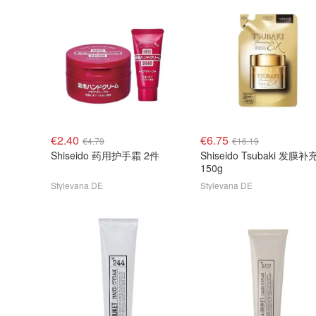
€2.40
€6.75
€4.79
€16.19
Shiseido 药用护手霜 2件
Shiseido Tsubaki 发膜
150g
Stylevana DE
Stylevana DE