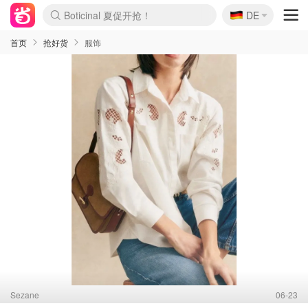
🇩🇪
4折！lulu周四疯狂上新
DE
Boticinal 夏促开抢！
还没结束！&OtherStories大促
Joybuy变相75折 随时失效
速领！Stanley独家85折
疑似霸哥！Camper额外叠85折
Zalando 奥莱闪促！每日更新
Moncler反季囤！5折起+叠9折
Coach Brooklyn仅€192
首页
抢好货
服饰
Sezane
06-23