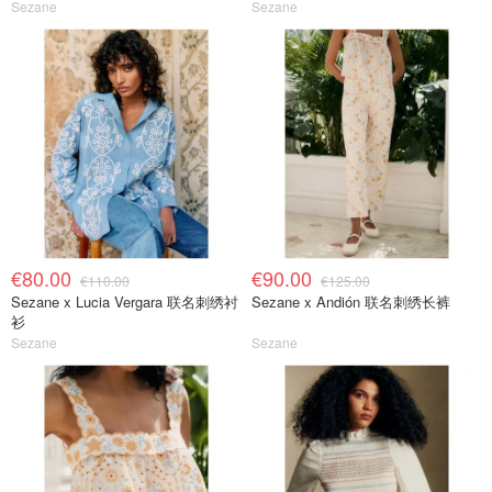
Sezane
Sezane
€80.00
€90.00
€110.00
€125.00
Sezane x Lucia Vergara 联名刺绣衬
Sezane x Andión 联名刺绣长裤
衫
Sezane
Sezane