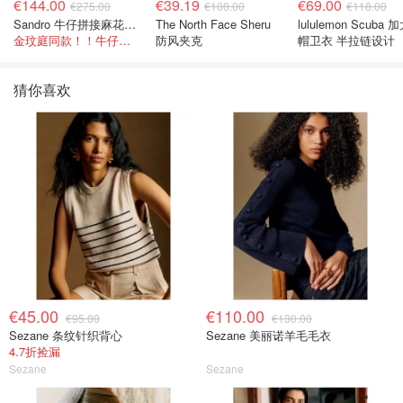
€144.00
€39.19
€69.00
€275.00
€100.00
€118.00
Sandro 牛仔拼接麻花针织夹克
The North Face Sheru
lululemon Scuba
金玟庭同款！！牛仔拼接超有层次感
防风夹克
帽卫衣 半拉链设计
猜你喜欢
€45.00
€110.00
€95.00
€130.00
Sezane 条纹针织背心
Sezane 美丽诺羊毛毛衣
4.7折捡漏
Sezane
Sezane