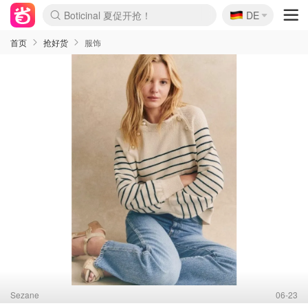
🇩🇪
4折！lulu周四疯狂上新
DE
还没结束！&OtherStories大促
Joybuy变相75折 随时失效
速领！Stanley独家85折
疑似霸哥！Camper额外叠85折
Zalando 奥莱闪促！每日更新
Moncler反季囤！5折起+叠9折
Coach Brooklyn仅€192
首页
抢好货
服饰
Sezane
06-23